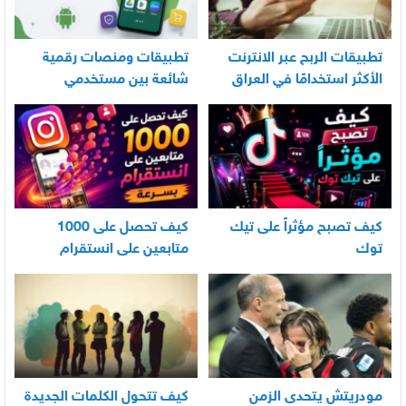
تطبيقات الربح عبر الانترنت
تطبيقات ومنصات رقمية
الأكثر استخدامًا في العراق
شائعة بين مستخدمي
الأندرويد
كيف تصبح مؤثراً على تيك
كيف تحصل على 1000
توك
متابعين على انستقرام
بسرعة
مودريتش يتحدى الزمن
كيف تتحول الكلمات الجديدة