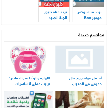
تردد قناة بوكس
تردد قناة طيور
موفيز Box
الجنة الجديد
Movies الجديد
2026 على نايل
2026
سات وعربسات
مواضيع جديدة
أفضل مواقع ربح مال
اللهّاية والرضّاعة والحفاض:
حقيقي في المغرب
ترتيب عملي لأساسيات
العناية اليومية بالرضيع