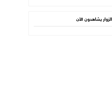
يكتب الفصل الأخير
حديثنا اليومي؟
في أسطورته
المونديالية؟
لزوار يشاهدون الآن