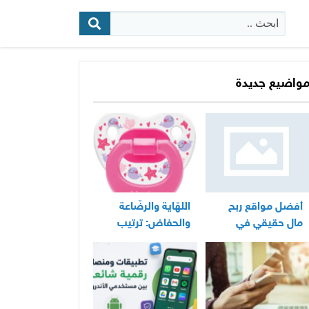
البحث:
واضيع جديدة
أفضل مواقع ربح
اللهّاية والرضّاعة
مال حقيقي في
والحفاض: ترتيب
المغرب
عملي لأساسيات
العناية اليومية
بالرضيع