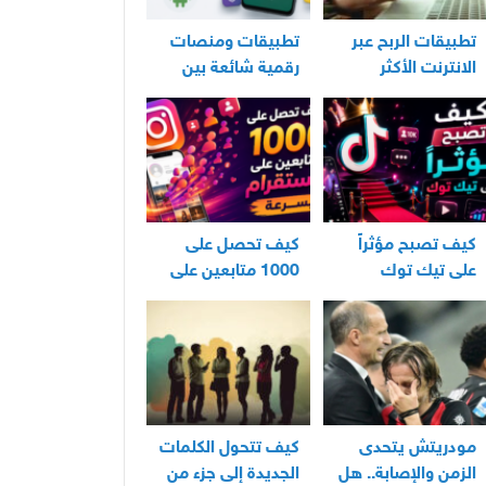
تطبيقات الربح عبر
تطبيقات ومنصات
الانترنت الأكثر
رقمية شائعة بين
استخدامًا في العراق
مستخدمي الأندرويد
كيف تصبح مؤثراً
كيف تحصل على
على تيك توك
1000 متابعين على
انستقرام بسرعة
مودريتش يتحدى
كيف تتحول الكلمات
الزمن والإصابة.. هل
الجديدة إلى جزء من