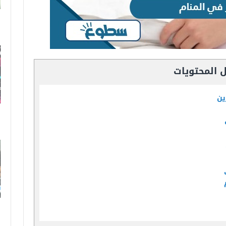
 المحتويات
ين