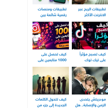
تطبيقات الربح عبر
تطبيقات ومنصات
الانترنت الأكثر
رقمية شائعة بين
استخدامًا في العراق
مستخدمي الأندرويد
كيف تصبح مؤثراً
كيف تحصل على
على تيك توك
1000 متابعين على
انستقرام بسرعة
مودريتش يتحدى
كيف تتحول الكلمات
الزمن والإصابة.. هل
الجديدة إلى جزء من