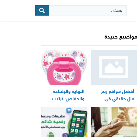
البحث:
واضيع جديدة
أفضل مواقع ربح
اللهّاية والرضّاعة
مال حقيقي في
والحفاض: ترتيب
المغرب
عملي لأساسيات
العناية اليومية
بالرضيع