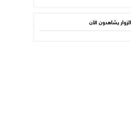
يكتب الفصل الأخير
حديثنا اليومي؟
في أسطورته
المونديالية؟
لزوار يشاهدون الآن