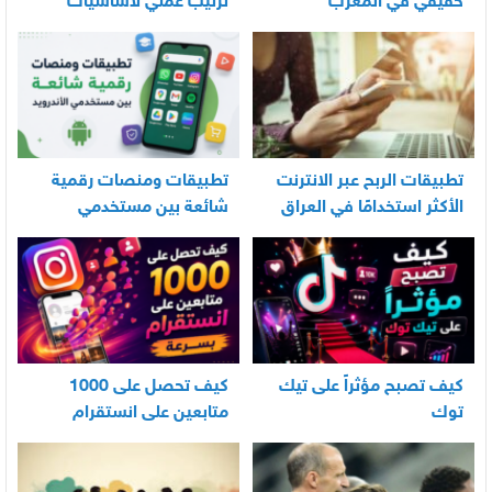
حقيقي في المغرب
ترتيب عملي لأساسيات
العناية اليومية بالرضيع
تطبيقات الربح عبر الانترنت
تطبيقات ومنصات رقمية
الأكثر استخدامًا في العراق
شائعة بين مستخدمي
الأندرويد
كيف تصبح مؤثراً على تيك
كيف تحصل على 1000
توك
متابعين على انستقرام
بسرعة