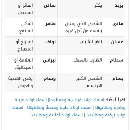
يزيد
يكثر.
سادن
الفائز أو
المنتصر.
فادي
الشخص الذي يفدي
ظافر
المكان
بنفسه من أجل غيره.
المرتفع.
غسان
ناضر الشباب.
نواف
السراج
أو
المصباح.
سطام
الضارب بالسيف.
نبراس
العلامة أو
الميدالية.
بسام
الشخص الكثير
وسام
يعني العطية
الابتسام.
والعوض.
اقرأ أيضًا:
اسماء اولاد فرنسية ومعانيها
|
اسماء اولاد غريبة
ونادرة ومعانيها
|
اسماء اولاد حلوة وفخمة ومعانيها
|
اسماء
اولاد تركية ومعانيها
|
اسماء اولاد اجنبية ومعانيها