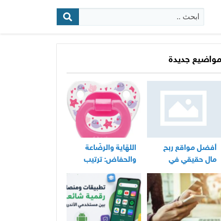
البحث:
واضيع جديدة
أفضل مواقع ربح
اللهّاية والرضّاعة
مال حقيقي في
والحفاض: ترتيب
المغرب
عملي لأساسيات
العناية اليومية
بالرضيع