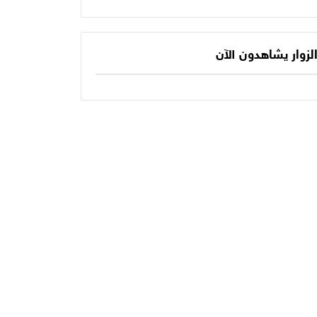
يكتب الفصل الأخير
حديثنا اليومي؟
في أسطورته
المونديالية؟
لزوار يشاهدون الآن