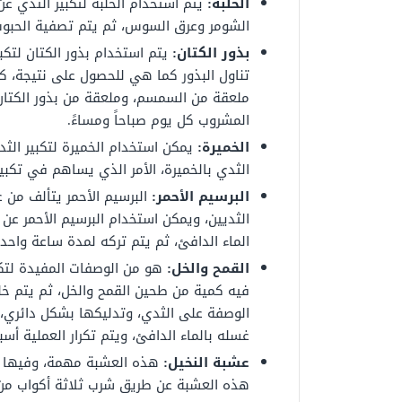
الحلبة:
يتم استخدام الحلبة لتكبير الثدي ع
الشومر وعرق السوس، ثم يتم تصفية الحبوب،
بذور الكتان:
يتم استخدام بذور الكتان لتكب
تناول البذور كما هي للحصول على نتيجة، كم
ملعقة من السمسم، وملعقة من بذور الكتان
المشروب كل يوم صباحاً ومساءً.
الخميرة:
يمكن استخدام الخميرة لتكبير الثد
الثدي بالخميرة، الأمر الذي يساهم في تكبي
البرسيم الأحمر:
البرسيم الأحمر يتألف من ع
الثديين، ويمكن استخدام البرسيم الأحمر ع
الماء الدافئ، ثم يتم تركه لمدة ساعة واحدة،
القمح والخل:
هو من الوصفات المفيدة لتكب
فيه كمية من طحين القمح والخل، ثم يتم خل
الوصفة على الثدي، وتدليكها بشكل دائري، 
غسله بالماء الدافئ، ويتم تكرار العملية أسبوعياً 3 
عشبة النخيل:
هذه العشبة مهمة، وفيها ال
هذه العشبة عن طريق شرب ثلاثة أكواب من عشب