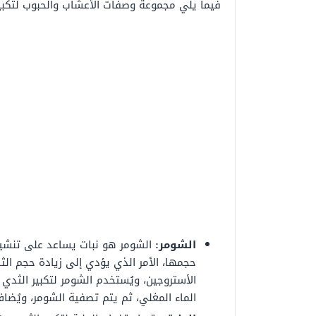
فيما يلي مجموعة وصفات الأعشاب والحبوب لتكبير
الشومر:
الشومر هو نبات يساعد على تنشيط 
حجمها، الأمر الذي يؤدي إلى زيادة حجم الث
الأستروجين، ويُستخدم الشومر لتكبير الث
الماء المغلي، ثم يتم تصفية الشومر، ويُضاف 