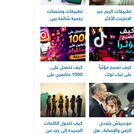
تطبيقات الربح عبر
تطبيقات ومنصات
الانترنت الأكثر
رقمية شائعة بين
استخدامًا في العراق
مستخدمي الأندرويد
كيف تصبح مؤثراً
كيف تحصل على
على تيك توك
1000 متابعين على
انستقرام بسرعة
مودريتش يتحدى
كيف تتحول الكلمات
الزمن والإصابة.. هل
الجديدة إلى جزء من