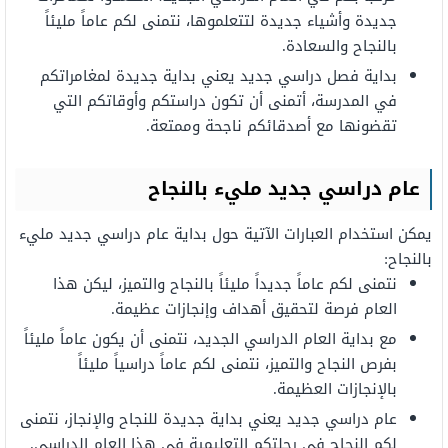
جديدة
وأشياء
جديدة
لتتعلموها،
نتمنى
لكم
عاماً مليئاً
بالنجاح والسعادة.
بداية
فصل
دراسي
جديد
يعني
بداية جديدة
لمغامراتكم
في المدرسة،
أتمنى
أن
تكون
دراستكم
وأوقاتكم
التي
تقضونها
مع
أصدقائكم ناجحة وممتعة.
عام دراسي جديد مليء بالنجاح
يمكن استخدام العبارات الآتية حول بداية عام دراسي جديد مليء
بالنجاح:
نتمنى
لكم
عاماً
جديداً مليئاً بالنجاح
والتميز،
ليكن
هذا
العام فرصة لتحقيق
أهداف
وإنجازات
عظيمة.
مع بداية العام الدراسي الجديد،
نتمنى
أن يكون
عاماً
مليئاً
بفرص
النجاح
والتميز،
نتمنى
لكم
عاماً
دراسياً مليئاً
بالإنجازات
العظيمة.
عام دراسي جديد يعني بداية جديدة للنجاح والإنجاز، نتمنى
لكم
النجاح
في
رحلتكم
التعليمية
في
هذا
العام الدراسي.