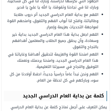
الجهود
التي
نكرسها
لدراستنا،
وبارك
لنا
في كل
مساعينا،
وبارك لنا في نجاحنا وتفوقنا،
يا
الله
يا عليّ يا قدير.
اللهم مع
بداية
العام الدراسي
الجديد
أنر
دروب
طلابنا
وطالباتنا،
وافتح
لنا
أبواب الفهم والتفوق،
وامنحهم
القوة
لمواجهة
التحديات
بعزيمة
وإصرار.
اللهم اجعل
بداية هذا العام الدراسي الجديد بداية خير
وسعادة،
وأن
يحقق
جميع
الطلاب
والمعلمين
أهدافهم
بالنجاح
والتفوق.
اللهم
امنحنا القوة والعزيمة لتحقيق أهدافنا وغاياتنا
في
هذا العام الدراسي
الجديد،
وامنحنا
برحمتك
ونعمتك
التوفيق
والنجاح
في مسيرتنا
التعليمية.
اللهم
ونحن
نبدأ
عاماً
دراسياً
جديداً،
احفظ
أولادنا
من كل
سوء، و
باركهم
في
كل لحظة من
العام.
كلمة عن بداية العام الدراسي الجديد
يمكن التعرف على أجمل نماذج كلمة عن
بداية العام الدراسي