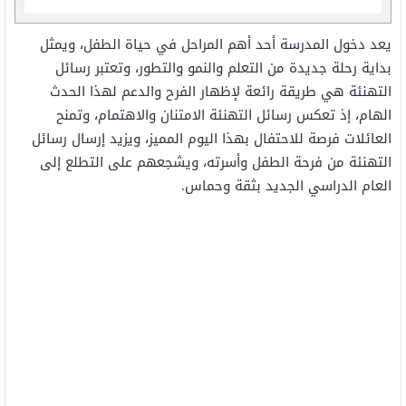
يعد
دخول
المدرسة
أحد
أهم
المراحل
في
حياة
الطفل،
ويمثل
بداية
رحلة جديدة
من
التعلم
والنمو والتطور، وتعتبر رسائل
التهنئة
هي
طريقة رائعة
لإظهار
الفرح والدعم
لهذا
الحدث
الهام، إذ
تعكس
رسائل
التهنئة
الامتنان
والاهتمام،
وتمنح
العائلات
فرصة
للاحتفال
بهذا
اليوم
المميز، وي
زيد
إرسال رسائل
التهنئة
من فرحة
الطفل
وأسرته،
ويشجعهم على التطلع إلى
العام
الدراسي
الجديد
بثقة وحماس.