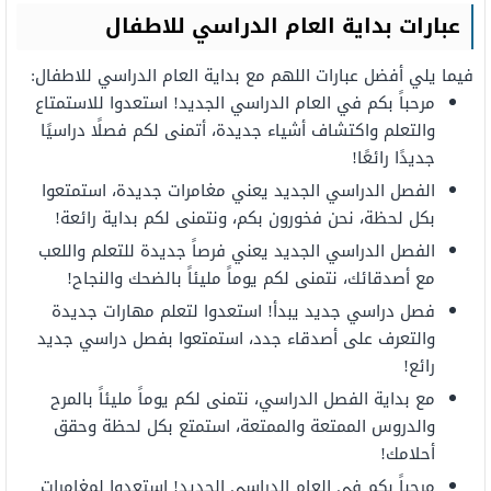
عبارات بداية العام الدراسي للاطفال
فيما يلي أفضل عبارات
اللهم مع بداية العام الدراسي للاطفال:
مرحباً
بكم
في العام
الدراسي الجديد!
استعدوا
للاستمتاع
والتعلم واكتشاف أشياء جديدة،
أتمنى
لكم
فصلًا
دراسيًا
جديدًا رائعًا!
الفصل
الدراسي
الجديد
يعني مغامرات جديدة،
استمتعوا
بكل لحظة،
نحن فخورون
بكم،
ونتمنى
لكم
بداية
رائعة!
الفصل
الدراسي
الجديد
يعني
فرصاً
جديدة للتعلم واللعب
مع
أصدقائك،
نتمنى
لكم
يوماً مليئاً بالضحك والنجاح!
فصل
دراسي
جديد
يبدأ!
استعدوا
لتعلم
مهارات جديدة
والتعرف على أصدقاء جدد،
استمتعوا
بفصل
دراسي
جديد
رائع!
مع بداية
الفصل
الدراسي،
نتمنى
لكم
يوماً مليئاً بالمرح
والدروس
الممتعة
والممتعة،
استمتع بكل لحظة وحقق
أحلامك!
مرحباً
بكم
في العام
الدراسي الجديد!
استعدوا
لمغامرات