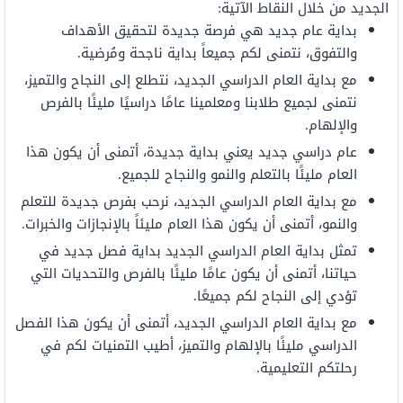
الجديد
من خلال النقاط الآتية:
بداية
عام
جديد
هي
فرصة جديدة لتحقيق الأهداف
والتفوق، نتمنى
لكم
جميعاً
بداية
ناجحة
ومُرضية.
مع
بداية
العام الدراسي الجديد، نتطلع إلى
النجاح
والتميز،
نتمنى لجميع
طلابنا
ومعلمينا
عامًا
دراسيًا
مليئًا
بالفرص
والإلهام.
عام دراسي جديد يعني بداية جديدة،
أتمنى
أن يكون هذا
العام
مليئًا
بالتعلم والنمو والنجاح للجميع.
مع بداية
العام
الدراسي
الجديد،
نرحب بفرص جديدة للتعلم
والنمو،
أتمنى
أن يكون هذا العام مليئاً بالإنجازات
والخبرات.
تمثل
بداية
العام
الدراسي
الجديد
بداية فصل جديد في
حياتنا،
أتمنى
أن
يكون
عامًا
مليئًا
بالفرص والتحديات التي
تؤدي
إلى
النجاح لكم جميعًا.
مع
بداية
العام الدراسي الجديد،
أتمنى
أن يكون هذا الفصل
الدراسي
مليئًا
بالإلهام
والتميز،
أطيب
التمنيات
لكم
في
رحلتكم
التعليمية.