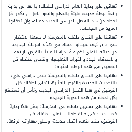
تهانين على
بداية
العام
الدراسي
لطفلك!
يا
لها من
بداية
رائعة لرحلة جديدة مليئة بالتعلم
والنمو!
نأمل
أن
تكون
كل
لحظة
من
هذا
الفصل
الدراسي
الجديد جميلة،
وأن
تحققوا
المزيد
من
النجاحات.
تهانينا
على
التحاق
طفلك
بالمدرسة!
لا
يسعنا
الانتظار
حتى
نرى
كيف سيتألق
طفلك
في هذه المرحلة الجديدة
من حياته، نتمنى
لكم
عامًا دراسيًا مليئًا بالفرص الرائعة
والأصدقاء الجدد
والخبرات
التعليمية،
و
نتمنى
لطفلك
كل
التوفيق
في هذه الرحلة المثيرة!
تهانينا
على
التحاق
طفلك
بالمدرسة!
فصل
دراسي
مليء
بالتحديات الجديدة والفرص
المثيرة،
نتمنى
لطفلك
كل
التوفيق
في هذا الفصل الدراسي
الجديد،
ونأمل
أن
تستمتع
بكل لحظة
من
هذه التجربة الجديدة.
تهانينا
على
تسجيل
طفلك في المدرسة!
يمثل
هذا
بداية
فصل جديد في
حياة
طفلك،
نتمنى
لطفلك
كل
التوفيق،
بينما
يتعلم
أشياء جديدة،
ويطور
مهاراته
الرائعة.