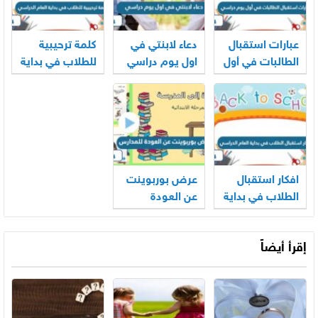
عبارات استقبال
دعاء لابنتي في
كلمة ترحيبية
الطالبات في أول
اول يوم دراسي
للطلاب في بداية
يوم دراسي
مكتوب 2026
العام الدراسي
1447 – 2026
جاهزة للطباعة
افكار استقبال
عرض بوربوينت
الطلاب في بداية
عن العودة
العام الدراسي
للمدارس 2025
2025
إقرأ أيضاً