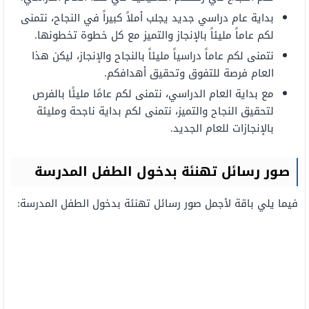
بداية
عام
دراسي
جديد
يجلب
أملاً
كبيراً
في
النجاح،
نتمنى
لكم
عاماً مليئاً
بالإنجاز
والتميز
مع
كل خطوة
تخطونها.
نتمنى
لكم
عاماً دراسياً مليئاً بالنجاح
والإنجاز،
ليكن
هذا
العام فرصة للتفوق وتحقيق
أهدافكم.
مع
بداية
العام الدراسي،
نتمنى
لكم
عامًا
مليئًا
بالفرص
لتحقيق النجاح
والتميز،
نتمنى
لكم
بداية
ناجحة
ومليئة
بالإنجازات
للعام
الجديد.
صور رسائل تهنئة بدخول الطفل المدرسة
فيما يلي باقة لأجمل صور
رسائل تهنئة بدخول الطفل المدرسة: