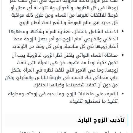
لفت نظر الزوج دائماً، فالزوجة الذكية هي التي تلفت نظر
زوجها في كل الظروف والأحوال، ولا تترك له أي مجال أو
فرصة للالتفات لغيرها من النساء، ومن طرق ذلك مواكبة
كل جديد في عالم الموضة والشعر للفت أنظار الزوج.
الاعتناء الشامل بالشكل، فعناية المرأة بشكلها ومظهرها
الداخلي والخارجي أمام الزوج هو أمر يجعل الزوجة محط
أنظار زوجها في كل مناسبة، وفي كل وقت من الأوقات.
محاكاة النساء اللواتي يلفتن نظر الزوج، فالزوجة يجب أن
تكون ذكية نوعاً ما، فتعرف مَن هي المرأة التي تلفت
زوجها، وما هي الأمور التي تلفت نظره في المرأة بشكل
عام، فتحاكي تلك النساء في طريقة اللباس والمكياج، ولكن
من دون أن تفقد شخصيتها وكيانها المتفرّد.
التعرف على متطلبات الزوج، وما يحبه في زوجته، ومحاولة
تنفيذ ما تستطيع تنفيذه.
تأديب الزوج البارد