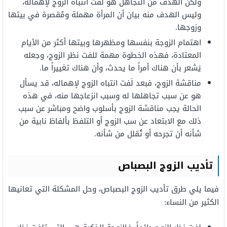
ولكن الهدف من التجاهل هو لفت انتباه الزوج لإهماله،
وليس الهدف منه بيان أن المرأة مهملة ومُقصرة في بيتها
وزوجها.
اهتمام الزوجة بنفسها ومظهرها وبيتها أكثر من الأيام
المعتادة، فهذه الخطوة مهمة للفت نظر الزوج، وجعله
يَشعر بأن هناك أمراً ما يحدث، وأن هناك تغييراً ما.
مناقشة الزوج، فبعد لَفت انتباه الزوج لإهماله، قد يسأل
هو عن سبب تجاهلها له وسبب انزعاجها منه، في هذه
الحالة يجب مناقشة الزوج بأسلوب واضح ومباشر عن سبب
ذلك مع الابتعاد عن سب الزوج أو التلفظ بألفاظ نابية من
شأنه أن تجرحه أو تُقلل من شأنه.
تأديب الزوج البصباص
فيما يلي طرق تأديب الزوج البصباص، وحل المشكلة التي تعانيها
الكثير من النساء: