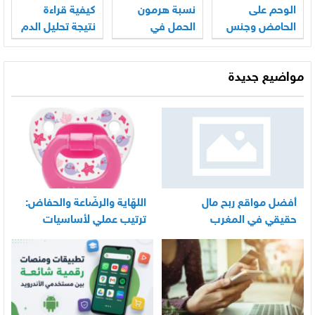
الوحم على
نسبة هرمون
كيفية قراءة
الحامض وجنس
الحمل في
نتيجة تحليل الدم
الجنين
الأسبوع الأول
للحمل hcg
مواضيع جديدة
أفضل مواقع ربح مال
اللهّاية والرضّاعة والحفاض:
حقيقي في المغرب
ترتيب عملي لأساسيات
العناية اليومية بالرضيع