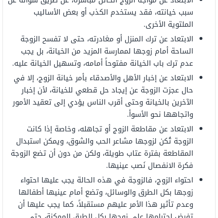
الابتعاد عن مواجة الزوج الخائن مباشرة، عن طريق سؤاله عن
سبب خيانته، فقد يستخدم الكذب أو بعض الأساليب
الملتوية الأخرى.
الابتعاد عن ترك المنزل أو مغادرته، حتى لا تفسح الزوجة
الساحة أمام زوجها لممارسة المزيد من الخيانة، بل يجب
عدم ترك باب الخيانة مفتوحاً أمامه، وتسهيل الخيانة عليه.
الابتعاد عن إخبار الأهل والأصدقاء بأمر خيانة الزوج، إلا في
حال عجزت الزوجة عن إيجاد حل قطعي للخيانة، لأن إخبار
الآخرين بالخيانة وحتى أقرب الناس يؤدي إلى تعقيد الأمور
واتجاهها نحو الأسوأ.
الابتعاد عن مقاطعة الزوج أو تجاهله، وخاصة إذا كانت
الزوجة تُكن لزوجها مشاعر الحب والشوق، ويمكن استبدال
المقاطعة بفترة عتاب طويلة، ولكن من دون أن تضع الزوجة
فكرة الانفصال نَصب عينيها.
احتواء الزوج، فالزوجة في هذه الحالة يجب عليها احتواء
زوجها بكل الطرق والوسائل، وتضع أمام عينيها أطفالها
وعدم تأثير هذا الأمر عليهم مستقبلاً، كما يجب عليها أن
تفرض احترامها على زوجها بكل الطرق الممكنة، حتى