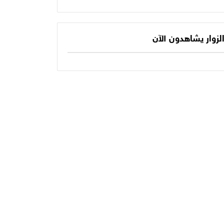
يكتب الفصل الأخير
حديثنا اليومي؟
في أسطورته
المونديالية؟
لزوار يشاهدون الآن