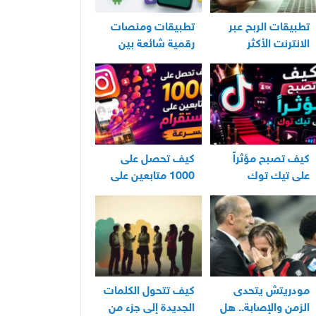
تطبيقات الربح عبر
تطبيقات ومنصات
الانترنت الأكثر
رقمية شائعة بين
استخدامًا في العراق
مستخدمي الأندرويد
كيف تصبح مؤثراً
كيف تحصل على
على تيك توك
1000 متابعين على
انستقرام بسرعة
مودريتش يتحدى
كيف تتحول الكلمات
الزمن والإصابة.. هل
الجديدة إلى جزء من