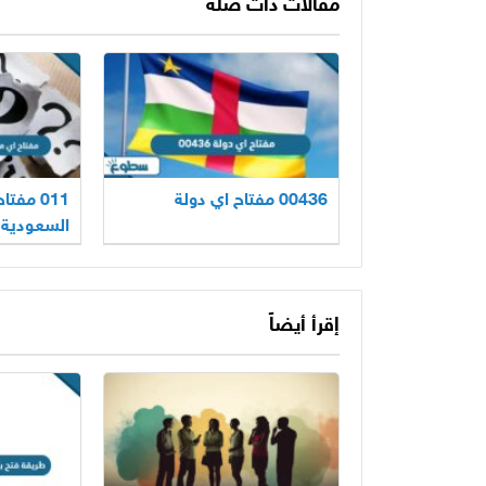
مقالات ذات صلة
00436 مفتاح اي دولة
011 مف
السعودية
إقرأ أيضاً