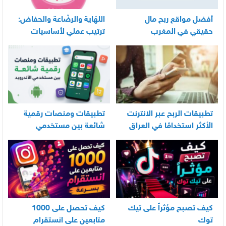
أفضل مواقع ربح مال
اللهّاية والرضّاعة والحفاض:
حقيقي في المغرب
ترتيب عملي لأساسيات
العناية اليومية بالرضيع
تطبيقات الربح عبر الانترنت
تطبيقات ومنصات رقمية
الأكثر استخدامًا في العراق
شائعة بين مستخدمي
الأندرويد
كيف تصبح مؤثراً على تيك
كيف تحصل على 1000
توك
متابعين على انستقرام