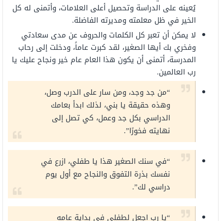
يُعينه على الدراسة وتحصيل أعلى العلامات، وأتمنى له كل
الخير في ظل معلمته ومديرته الفاضلة.
لا يمكن أن تعبر كل الكلمات والحروف عن مدى سعادتي
وفخري بك أيها الصغير، لقد كبرت عاماً، ودخلت إلى رحاب
المدرسة، أتمنى أن يكون هذا العام عام خير ونجاح عليك يا
رب العالمين.
“من جد وجد، ومن سار على الدرب وصل،
وهذه حقيقة يا بني، لذلك ابدأ بعامك
الدراسي بكل جد وعمل، كي تصل إلى
نهايته فخورًا”.
“في سنك الصغير هذا يا طفلي، ازرع في
نفسك بذرة التفوق والنجاح مع أول يوم
دراسي لك”.
“‏يا رب اجعل لطفلي في بداية عامه