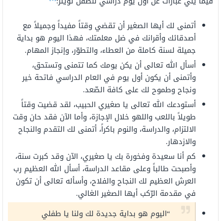
فيما يلي عبارات عن أول يوم دراسي للطفل تويتر:
أتمنى لك أيها الصغير أن تقضي وقتاً مفيداً وجميلاً مع
أصدقائك وأقرانك في ضل معلمتك، فهذا اليوم هو بداية
جميلة لسنة كاملة من العطاء، والتطوّر، وإنجاز المهام.
أسأل الله تعالى أن يكن يومك كما تتمنى وتستحق،
وأتمنى أن يكون أول يوم في العام الدراسي فاتحة خير
ونجاح وطموح لك على كافة الصّعد.
أستودعك الله تعالى يا صغيري الحبيب، لقد قضيت وقتاً
طويلاً باللعب واللهو خلال الإجازة، وأما الآن فقد حان وقت
الالتزام، والدراسة، والنوم باكراً، أتمنى لك التقدم والنجاح
والازدهار.
كم أنا سعيدة وفخورة بك يا صغيري، الآن وقد كبرت سنة،
وأصبحت طالباً وعلى مقاعد الدراسة، أسأل الله العظيم رب
العرش العظيم لك النجاح والفلاح، وأسأله تعالى أن تكون
في مقدمة الرّكب أيها الصغير الغالي.
“اليوم هو بداية جديدة لك ولنا يا طفلي