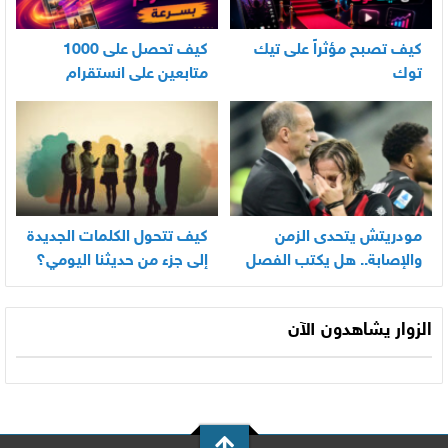
كيف تصبح مؤثراً على تيك
كيف تحصل على 1000
توك
متابعين على انستقرام
بسرعة
مودريتش يتحدى الزمن
كيف تتحول الكلمات الجديدة
والإصابة.. هل يكتب الفصل
إلى جزء من حديثنا اليومي؟
الأخير في أسطورته
المونديالية؟
الزوار يشاهدون الآن