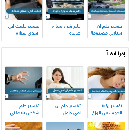
تفسير حلم أن
حلم شراء سيارة
تفسير حلمت اني
سيارتي مصدومة
جديدة
اسوق سيارة
في المنام
إقرأ أيضاً
تفسير رؤية
تفسير حلم ان
تفسير حلم
الخوف من الوزغ
امي حامل
شخص يلاحقني
في المنام
وانا اهرب
للمتزوجة