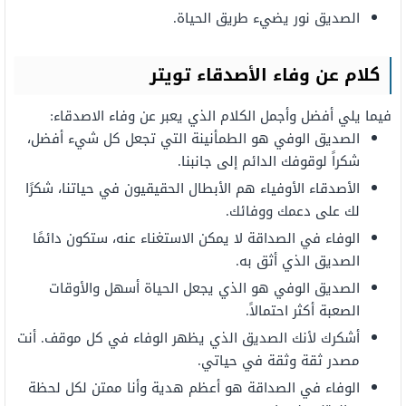
الصديق
نور
يضيء
طريق
الحياة.
كلام
عن
وفاء
الأصدقاء تويتر
فيما يلي أفضل وأجمل الكلام الذي يعبر عن وفاء الاصدقاء:
الصديق
الوفي
هو
الطمأنينة
التي
تجعل
كل شيء
أفضل،
شكراً
لوقوفك
الدائم
إلى جانبنا.
الأصدقاء
الأوفياء
هم الأبطال الحقيقيون في حياتنا،
شكرًا
لك
على دعمك ووفائك.
الوفاء في الصداقة لا
يمكن
الاستغناء
عنه،
ستكون
دائمًا
الصديق
الذي
أثق
به.
الصديق
الوفي
هو
الذي
يجعل
الحياة أسهل والأوقات
الصعبة أكثر احتمالاً.
أشكرك
لأنك
الصديق
الذي
يظهر
الوفاء في كل
موقف.
أنت
مصدر
ثقة
وثقة
في حياتي.
الوفاء في الصداقة هو أعظم
هدية
وأنا ممتن لكل لحظة