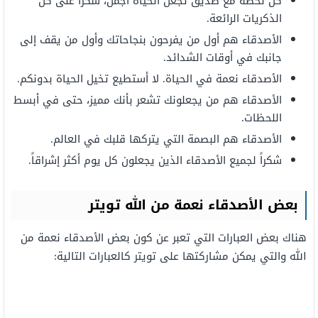
كل لحظة مع
صديق
تجعل الحياة
أجمل،
شكراً
على كل
الذكريات الرائعة.
الأصدقاء هم أول من يفرحون
بنجاحاتك
وأول من
يقف
إلى
جانبك
في أوقات
الشدائد.
الأصدقاء
نعمة
في
الحياة. لا أستطيع تخيل
الحياة
بدونكم.
الأصدقاء هم
من
يجعلونك تشعر
بأنك
مميز، حتى في أبسط
اللحظات.
الأصدقاء هم
البصمة
التي
يتركها
قلبك
في
العالم.
شكراً
لجميع
الأصدقاء
الذين يجعلون كل يوم أكثر إشراقاً.
بعض
الأصدقاء
نعمة من الله
تويتر
هناك بعض العبارات التي تعبر عن كون بعض الأصدقاء نعمة من
الله والتي يمكن مشاركتها على تويتر كالعبارات التالية: