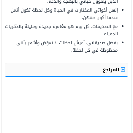
الذين
يملؤون
حياتي
بالبهجة
والدعم.
إنهن
أخواتي
المختارات
في
الحياة
وكل
لحظة
تكون
أثمن
عندما
أكون
معهن.
مع
الصديقات،
كل يوم هو مغامرة جديدة
ومليئة
بالذكريات
الجميلة.
بفضل
صديقاتي،
أعيش لحظات لا
تعوّض
وأشعر
بأنني
محظوظة
في
كل
لحظة.
المراجع