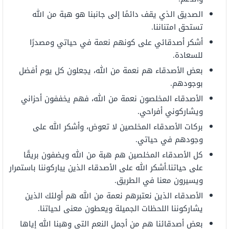
الصديق
الذي
يقف
دائمًا
إلى
جانبنا
هو
هبة من الله
تستحق
امتناننا.
أشكر
أصدقائي
على
كونهم
نعمة
في
حياتي
ومصدرًا
للسعادة.
بعض الأصدقاء هم
نعمة
من الله، يجعلون كل يوم أفضل
بوجودهم.
الأصدقاء
المخلصون
نعمة من الله،
فهم
يخففون
أحزاني
ويشاركوني
أفراحي.
بركات
الأصدقاء
المخلصين
لا
تعوض،
وأشكر
الله
على
وجودهم في حياتي.
كل
الأصدقاء
المخلصين
هم
هبة
من
الله
ويضفون
بريقًا
على
حياتنا.
أشكر
الله
على الأصدقاء الذين
يباركوننا
باستمرار
ويسيرون
معنا
في
الطريق.
الأصدقاء
الذين نعتبرهم نعمة من الله هم
أولئك
الذين
يشاركوننا
ال
لحظات الجميلة ويعطون معنى
لحياتنا.
بعض
أصدقائنا
هم من أجمل النعم التي
وهبنا
الله
إياها