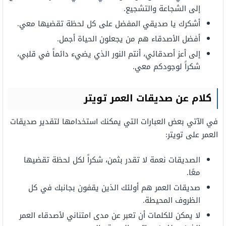
إلى الشجاعة والتشجيع.
أشكرك
يا
صديقي
المفضل
على كل لحظة
تقضيها
معي.
أفضل
الأصدقاء هم من يجعلون الحياة
أجمل.
إلى أعز
أصدقائي،
أنتم النور الذي يضيء
دائماً
في
قلبي،
شكراً لوجودكم معي.
كلام
عن
صديقات العمر
تويتر
في الآتي بعض العبارات التي يمكنك استخدامها لتقدير صديقات
العمر على تويتر:
الصديقات
نعمة
لا تقدر
بثمن،
شكراً ل
كل
لحظة
تقضيها
معًا.
صديقات العمر
هم
أولئك
الذين
يقفون
بجانبك
في
كل
الظروف المحيطة.
لا
يمكن
للكلمات
أن
تعبر عن مدى امتناني
لأصدقاء العمر