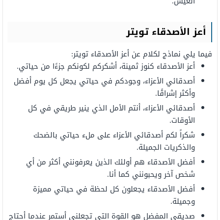
العيش.
أعز
الأصدقاء تويتر
فيما يلي نماذج لكلام عن أعز الأصدقاء تويتر:
أعز الأصدقاء
كنوز
ثمينة،
أشكركم
لكونكم
جزءًا
من حياتي.
أصدقائي
الأعزاء،
وجودكم في حياتي يجعل كل يوم أفضل
وأكثر
إشراقًا.
أصدقائي
الأعزاء،
أنتم
الأمل الذي
ينير
طريقي
في كل
الأوقات.
شكراً
لكم
أصدقائي
الأعزاء
على
ملء
حياتي بالضحك
والذكريات الجميلة.
أفضل
الأصدقاء هم
أولئك
الذين
يعرفونني
أكثر
من أي
شخص آخر
ويحبونني
كما
أنا.
أفضل
الأصدقاء
يجعلون
كل لحظة في حياتي
مميزة
وجميلة.
صديقي
المفضل
هو
القوة التي
تجعلني
أستمر
عندما أحتاج