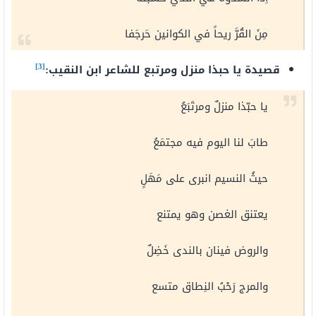
مِنَ القُرَّ ريحاً في الكوانين حَرجَفا
[3]
قصيدة يا حبذا منزل ومرتبع للشاعر ابن النقيب:
يا حبّذا منزلٌ ومرتَبَعُ
طابَ لنا اليوم فيه مجتمَعُ
حيثُ النسيم انبرى على مَهَلٍ
يعتنق الغصن وهو يمتنع
والروض فينان بالندى خَضِلٌ
والمرج رَحْبُ النِطاق متسع