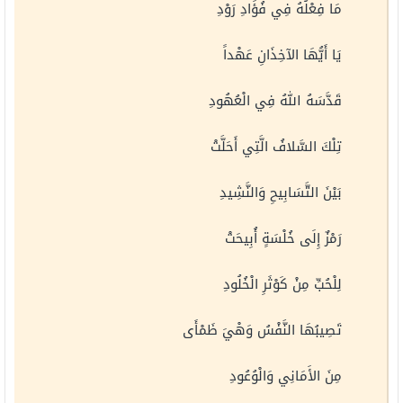
مَا فِعْلُهُ فِي فُؤَادِ رَوْدِ
يَا أَيُّهَا الآخِذَانِ عَهْداً
قَدَّسَهُ اللهُ فِي الْعُهُودِ
تِلْكَ السَّلافُ الَّتِي أَحَلَّتْ
بَيْنَ التَّسَابِيحِ وَالنَّشِيدِ
رَمْزٌ إِلَى خُلْسَةٍ أُبِيحَتْ
لِلْحُبِّ مِنْ كَوْثَرِ الْخُلُودِ
تَصِيبُهَا النَّفْسُ وَهْيَ ظَمْأَى
مِنَ الأَمَانِي وَالْوُعُودِ