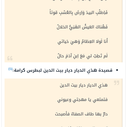
فَاِطلُبِ البيدَ وَاِرضَ بِالعُشبِ قوتاً
فَهُناكَ العَيشُ الهَنِيُّ الحَلالُ
أَنا لَولا العِظامُ وَهيَ حَياتي
لَم تَطِبْ لي مَعَ اِبنِ آدَمَ حالُ
[5]
قصيدة هذي الديار ديار بيت الدين لبطرس كرامة:
هذي الديار ديار بيت الدين
فتمتعي يا مهجتي وعيوني
دارٌ بها طاف الصفاءُ فأصبحت