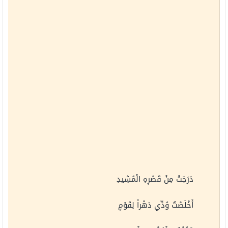
دَرَجَتْ مِنْ قَصْرِهِ الْمُشِيدِ
أَخْلَصْتُ وُدِّي دَهْراً لِقَوْمٍ