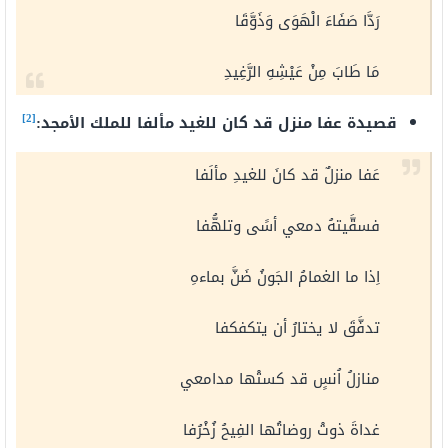
رَدَّا صَفَاءَ الْهَوَى وَذَوَّقَا
مَا طَابَ مِنْ عَيْشِهِ الرَّغِيدِ
[2]
قصيدة عفا منزل قد كان للغيد مألفا للملك الأمجد:
عَفا منزلٌ قد كانَ للغيدِ مألَفا
فسقَّيتهُ دمعي أسًى وتلهُّفا
اِذا ما الغمامُ الجَونُ ضَنَّ بماءهِ
تدفَّقَ لا يختارُ أن يتكفكفا
منازلُ اُنسٍ قد كستْها مدامعي
غداةَ ذوتْ روضاتُها الفِيحُ زُخْرُفا