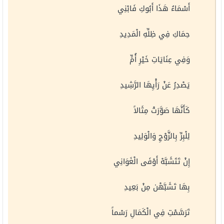
أَسْمَاءُ هَذَا أَبُوكِ فَابْنِي
حِمَاكِ فِي ظِلِّهِ الْمَدِيدِ
وَفِي عِنَايَاتِ خَيْرِ أُمٍّ
يَصْدِرُ عَنْ رَأْيِهَا الرَّشِيدِ
كَأَنَّهَا صَوَّرَتْ مِثَالاً
لِلْبِرِّ بِالزَّوْجِ وَالْوَلِيدِ
إِنْ تَتَشَبَّهْ أَوْفَى الْغَوَانِي
بِهَا تَشَبَّهْن مِنْ بَعِيدِ
تَرَسَّمْتِ فِي الْكَمَالِ رَسْماً