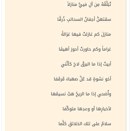
تُبَلَّغُهُ مِن آلِ مَييًّ منازلاً
سقتهنَّ أجفانُ السحائبِ ذُرفَّا
منازلَ كم غازلتُ فيها غزالةً
غراماً وكم حاورتُ أحورَ أهيفَا
أبيتُ إذا ما البرقُ لاحَ كأنَّني
أخو نشوةٍ قد عُلَّ صهباءَ قَرقَفا
وأُضحي إذا ما الريحُ هبَّ نسيمُها
لأخبارِها أو وعدِها متوكَّفا
سلامٌ على تلك الخلائقِ كلَّما