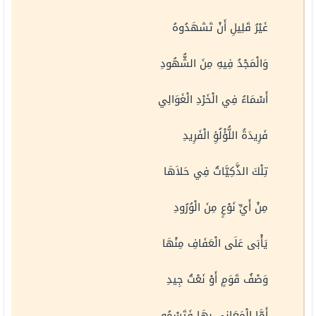
غَيْرُ قَلِيلِ أَنْ تَشهَدُوهُ
وَالْمَجْدُ فِيهِ مِنَ الشُّهُودِ
أَسْمَاءُ فِي الْخَرْدِ الْغَوَالِي
فَرِيدَةُ اللُّؤْلُؤِ الْفَرِيدِ
تِلْكَ الذَّكِيَّاتُ فِي حَلاَهَا
مِنْ أَيِّ نَوْعٍ مِنَ الْوُرُودِ
يَأْبَى عَلَى الْعَفَافِ مِنْهَا
وَصْفُ قَوَمٍ أَوْ نَعْتُ جِيدِ
أَمَّا الْمَعَانِي بِهَا فَتَسْمُو