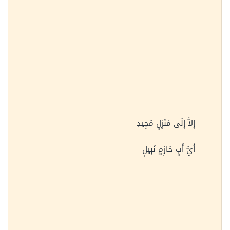
إِلاَّ إِلَى مَنْزِلٍ مُجِيدِ
أَيُّ أَبٍ حَازِمٍ نَبِيلٍ