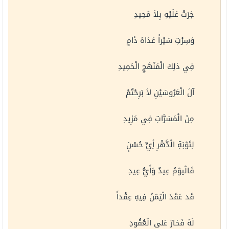
جَرَتْ عَلَيْهِ بِلاَ مُحِيدِ
وَسِرْتِ سَيْراً عَدَاهُ ذَامٍ
فِي ذلِكَ الْمَنْهَجِ الْحَمِيدِ
آلَ الْعَرُوسَيْنِ لاَ بَرِحْتُمْ
مِنَ الْمَسَرَّاتِ فِي مَزِيدِ
لِتَوْبَةِ الْدَّهْرِ أِيِّ حُسْنٍ
فَالْيوْمُ عِيدٌ وَأَيُّ عِيدِ
قَد عَقَدَ الْيُمْنُ فِيهِ عِقْداً
لَهُ فَخارٌ عَلى الْعُقُودِ