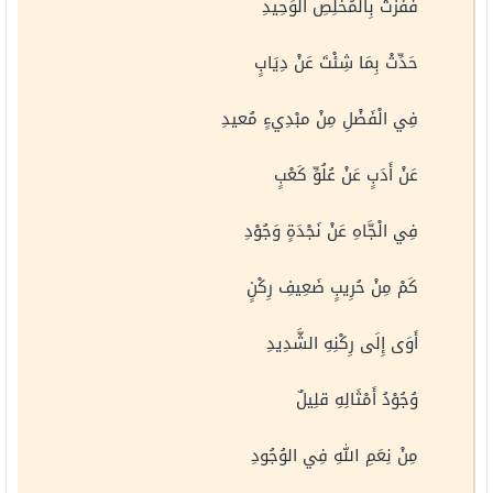
فَفُزْتُ بِالْمُخْلِصِ الْوَحِيدِ
حَدِّثْ بِمَا شِئْتَ عَنْ دِيَابٍ
فِي الْفَضْلِ مِنْ مبْدِيءٍ مُعيدِ
عَنْ أَدَبٍ عَنْ عُلُوِّ كَعْبٍ
فِي الْجَّاهِ عَنْ نَجْدَةٍ وَجُوْدِ
كَمْ مِنْ حُرِيبٍ ضَعِيفِ رِكْنٍ
أَوَى إِلَى رِكْنِهِ الشَّدِيدِ
وُجُوْدُ أَمْثَالِهِ قلِيلٌ
مِنْ نِعَمِ اللهِ فِي الوُجُودِ