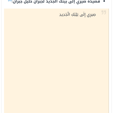
[1]
قصيدة صيري إلى بيتك الجديد لجبران خليل جبران:
صِيرِي إِلَى بَيْتِكِ الْجَدِيدِ