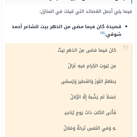
فيما يلي أجمل القصائد التي قيلت في المنازل:
قصيدة كان فيما مضى من الدهر بيت للشاعر أحمد
[4]
شوقي:
كانَ فيما مَضى مِنَ الدَهرِ بَيتٌ
مِن بُيوتِ الكِرامِ فيهِ غَزالُ
يَطعَمُ اللَوزَ وَالفَطيرَ وَيُسقى
عَسَلاً لَم يَشُبهُ إِلّا الزُلالُ
فَأَتى الكَلبَ ذاتَ يَومٍ يُناجيـ
ـهِ وَفي النَفسِ تَرحَةٌ وَمَلالُ