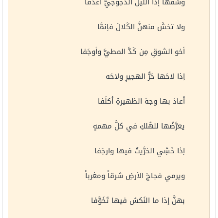
وسُقْها إذا الليلُ الدجوجيَّ أغدَقا
ولا تخشَ منهنَّ الكَلالَ فاِنمَّا
أخو الشوقِ مِن كَدَّ المطيَّ وأوجَفا
اِذا لاحَها حَرُّ الهجيرِ ولاحَه
أعادَ بها وجهَ الظهيرةِ أكلَفا
يعرَّضُها للهُلكِ في كلَّ مهمهٍ
اِذا خَشِي الخرَّيتُ فيها وارجَفا
ويرمي فجاجَ الأرضِ شرقاً ومغرباً
بهنَّ إذا ما النَكسُ فيها تَخَوَّفا