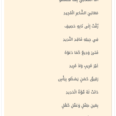
مَعَانِيَ الشَّاعِرِ الْمُجِيدِ
زُفَّتْ إِلَى نَابِهٍ حَصِيفٍ
فِي جِيلِهِ فَاقِدِ النَّدِيدِ
فَتىً وَدِيعٌ كَمَا دَعَوْهُ
غَيْرَ مُرِيبٍ وَلاَ مُرِيدِ
رَقِيقُ حُسْنٍ يَسْطُو بِبَأْسٍ
دَانَتْ لَهُ قُوَّةُ الْحَدِيدِ
بِعَينِ طِفْلٍ وَعَقْلِ كَهْلٍ