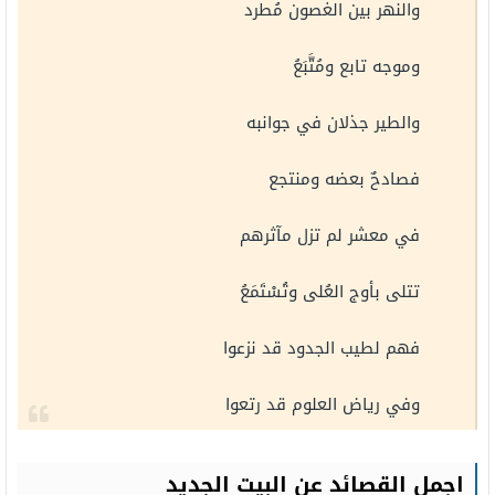
والنهر بين الغصون مُطرد
وموجه تابع ومُتَّبَعُ
والطير جذلان في جوانبه
فصادحٌ بعضه ومنتجع
في معشر لم تزل مآثرهم
تتلى بأوج العُلى وتُسْتَمَعُ
فهم لطيب الجدود قد نزعوا
وفي رياض العلوم قد رتعوا
اجمل القصائد عن البيت الجديد