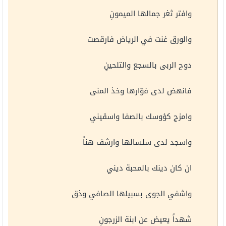
وافتر ثغر جمالها الميمونِ
والورق غنت في الرياض فارقصت
دوح الربى بالسجع والتلحينِ
فانهض لدى فوّارها وخذ المنى
وامزج كؤوسك بالصفا واسقيني
واسجد لدى سلسالها وارشف هناً
ان كان دينك بالمحبة ديني
واشفي الجوى بسبيلها الصافي وذق
شهداً يعيض عن ابنة الزرجونِ