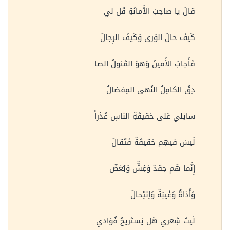
قالَ يا صاحِبَ الأَمانَةِ قُل لي
كَيفَ حالُ الوَرى وَكَيفَ الرِجالُ
فَأَجابَ الأَمينُ وَهوَ القَئولُ الصا
دِقُ الكامِلُ النُهى المِفضالُ
سائِلي عَلى حَقيقَةِ الناسِ عُذراً
لَيسَ فيهِم حَقيقَةٌ فَتُقالُ
إِنَّما هُم حِقدٌ وَغِشٌّ وَبُغضٌ
وَأَذاةٌ وَغَيبَةٌ وَاِنتِحالُ
لَيتَ شِعري هَل يَستَريحُ فُؤادي