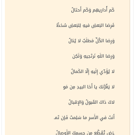
كَم أُداريهِم وَكَم أَحتالُ
فَرِضا البَعضِ فيهِ لِلبَعضِ سُخطٌ
وَرِضا الكُلِّ مَطلَبٌ لا يُنالُ
وَرِضا اللَهِ نَرتَجيهِ وَلَكِن
لا يُؤَدّي إِلَيهِ إِلّا الكَمالُ
لا يَغُرَّنكَ يا أَخا البيدِ مِن مَو
لاكَ ذاكَ القَبولُ وَالإِقبالُ
أَنتَ في الأَسرِ ما سَلِمتَ فَإن تَمـ
ـرَض تُقَطَّع مِن جِسمِكَ الأَوصالُ