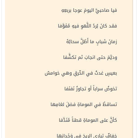
فيا صاحبيَّ اليومَ عوجا بربعِهِ
فقد كانَ بُردُ اللَّهوِ فيهِ مُفَوَّفا
زمانَ شبابٍ ما أَظَلَّ سحابُهُ
وديَّمَ حتى انجابَ ثم تكشَّفا
بعيسٍ غدتْ في الخّرقِ وهي خوامسٌ
تخوضُ سراباً أو تجاوزُ نَفنَفا
تساقطُ في الموماةِ فضلَ لغامِها
كأنَّ على الموماةِ قطناً مُنَدَّفا
خِفافٌ تباري الريحَ في وَخَدانِها