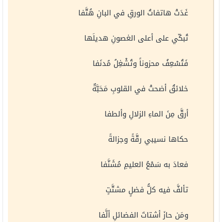
غَدَتْ هاتفاتُ الورقِ في البانِ هُتَّفا
تُبكّي على أعلى الغصونِ هديلَها
فَتُسْعِفُ محزوناً وتُشْغِلُ مُدنَفا
خلائقُ أضحتْ في القلوبِ مَحَبَّةٌ
أرقَّ مِنَ الماءِ الزلالِ وألطفا
حكاها نسيبي رقَّةً وجزالةً
فعادَ به سَمْعُ العليمِ مُشَنَّفا
تألفَّ فيه كلُّ فضلٍ مشتَّتٍ
ومَن حازَ أشتاتَ الفضائلِ ألَّفا