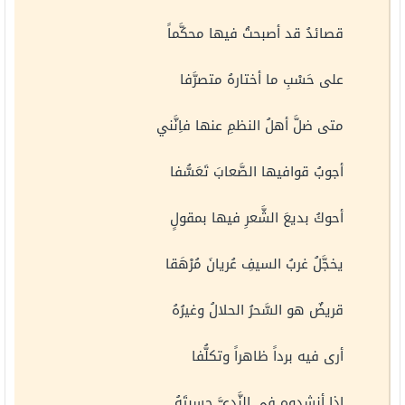
قصائدُ قد أصبحتُ فيها محكَّماً
على حَسْبِ ما أختارهُ متصرَّفا
متى ضلَّ أهلُ النظمِ عنها فاِنَّني
أجوبُ قوافيها الصَّعابَ تَعَسُّفا
أحوكُ بديعَ الشَّعرِ فيها بمقولٍ
يخجَّلُ غربُ السيفِ عُريانَ مُرْهَقا
قريضٌ هو السَّحرُ الحلالُ وغيرُهُ
أرى فيه برداً ظاهراً وتكلُّفا
اِذا أنشدوه في النَّديَّ حسبتَهُ