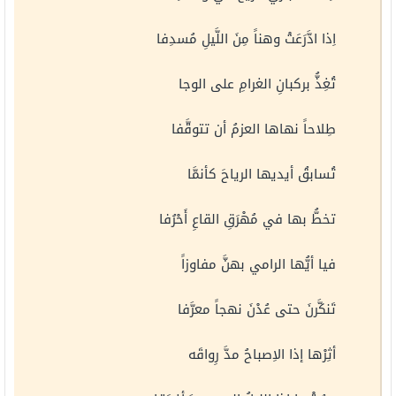
اِذا ادَّرَعَتْ وهناً مِنَ اللَّيلِ مُسدِفا
تُغِذُّ بركبانِ الغرامِ على الوجا
طِلاحاً نهاها العزمُ أن تتوقَّفا
تُسابقُ أيديها الرياحَ كأنمَّا
تخطُّ بها في مُهْرَقِ القاعِ أَحْرُفا
فيا أيُّها الرامي بهنَّ مفاوزاً
تَنكَّرنَ حتى عُدْنَ نهجاً معرَّفا
أثِرْها إذا الاِصباحُ مدَّ رِواقَه