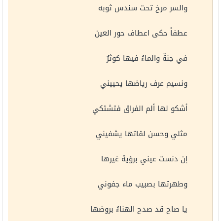
والسر مرخ تحت سندس ثوبه
عطفاً حكى اعطاف حور العين
في جنةٌ والماءُ فيها كوثرٌ
ونسيم عرف رياضها يحييني
أشكو لها ألم الفراق فتشتكي
مثلي وحسن لقاتها يشفيني
إن دنست عيني برؤية غيرها
وطهرتها بصبيب ماء جفوني
يا صاح قد صدح الهناءُ بروضها