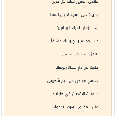
تهدي السرور لقلب كل حزين
يا بيت دين المجد لا زال السنا
أبدا الزمان لديك خير قرين
والسعد لم يبرح ببابك مشرقاً
بالعزّ والتأييد والتأمين
حيُيتِ من دارٍ شذاءٌ ربوعها
يشفي فوادي من اليم شجوني
واهتزت الأغصان في جنباتها
مثل العذارى للهوى تدعوني