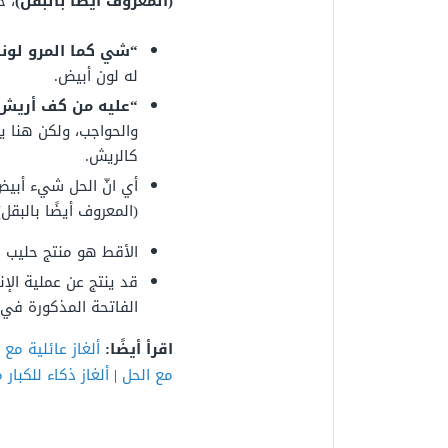
(المعروف أيضًا بالبقل)
، ح
“شي كما المرو لونه
له لون أبيض.
“عليه من كف أريش 
والحواجب،
ولكن هنا
ي
كالريش.
أي انّ الحل شيء أبيض 
(المعروف أيضًا بالبقل)
الأقط
هو منتج حليب 
قد
ينتج عن
عملية
الإن
الفاتحة
المذكورة
في
اقرأ أيضًا:
ألغاز عائلية مع 
مع الحل
|
ألغاز ذكاء للكبار 