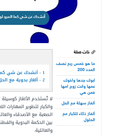
ذات صلة
ما هو خمس ربع نصف
العدد 200
1
أنشدك عن شي كما ا
2
ألغاز بدوية مع الحل
ابوك جدها واخوك
عمها وانت زوج امها
فمن هي
لا
تُستخدم الألغاز
كوسيلة
ت
ألغاز سهلة مع الحل
والكبار
لتطوير
المهارات
الل
الصعبة
مع
الأصدقاء
والعائل
ألغاز ذكاء للكبار مع
الحلول
بين الحكمة البدوية
والفطن
والعائلية.