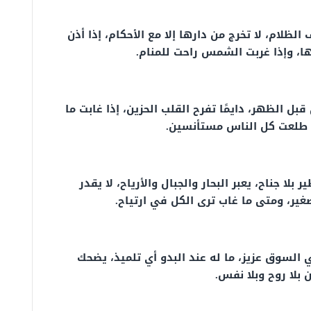
الظلام، لا تخرج من دارها إلا مع الأحكام، إذا أذن
ا، وإذا غربت الشمس راحت للمنام.
بل الظهر، دايمًا تفرح القلب الحزين، إذا غابت ما
ا طلعت كل الناس مستأنسين.
لا جناح، يعبر البحار والجبال والأرياح، لا يقدر
غير، ومتى ما غاب ترى الكل في ارتياح.
لسوق عزيز، ما له عند البدو أي تلميذ، يضحك
بلا روح وبلا نفس.