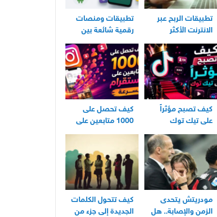
تطبيقات الربح عبر
تطبيقات ومنصات
الانترنت الأكثر
رقمية شائعة بين
استخدامًا في العراق
مستخدمي الأندرويد
كيف تصبح مؤثراً
كيف تحصل على
على تيك توك
1000 متابعين على
انستقرام بسرعة
مودريتش يتحدى
كيف تتحول الكلمات
الزمن والإصابة.. هل
الجديدة إلى جزء من