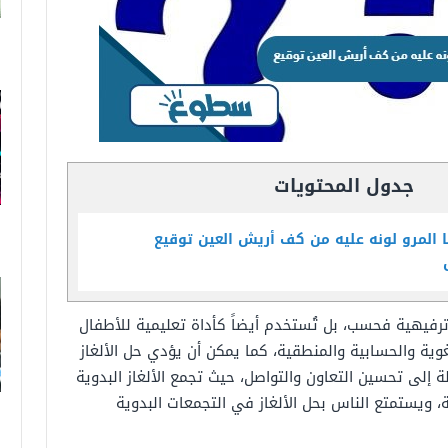
جدول المحتويات
لمرو لونه عليه من كف أريش العين توقيع
رفيهية
فحسب،
بل
تُستخدم
أيضاً
كأداة تعليمية
للأطفال
غوية
والحسابية
والمنطقية،
كما
يمكن
أن
يؤدي
حل
الألغاز
ة
إلى
تحسين
التعاون
والتواصل، حيث
تجمع الألغاز البدوية
ة،
ويستمتع
الناس
بحل
الألغاز
في
التجمعات
البدوية