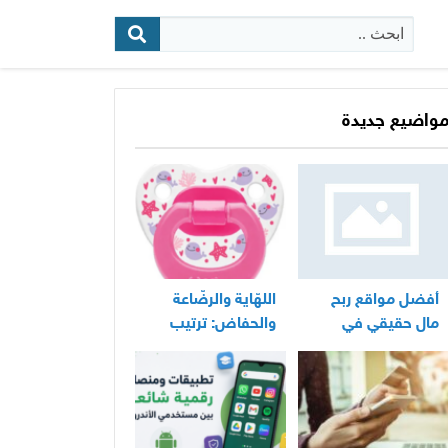
البحث:
واضيع جديدة
أفضل مواقع ربح
اللهّاية والرضّاعة
مال حقيقي في
والحفاض: ترتيب
المغرب
عملي لأساسيات
العناية اليومية
بالرضيع