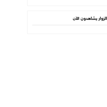
يكتب الفصل الأخير
حديثنا اليومي؟
في أسطورته
المونديالية؟
لزوار يشاهدون الآن