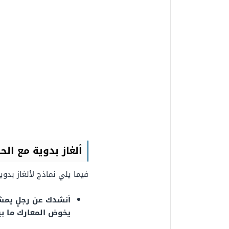
ألغاز بدوية مع الح
فيما يلي نماذج لألغاز بدوي
أنشدك عن رجلٍ يمشي
يخوض المعارك ما بين