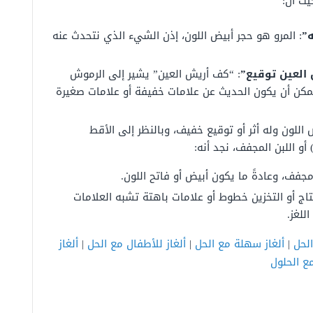
يث أنّ:
”
: المرو هو حجر أبيض اللون، إذن الشيء الذي نتحدث عنه
العين توقيع”
: “كف أريش العين”
يشير إلى الرموش
مكن
أن
يكون
الحديث
عن
علامات خفيفة
أو
علامات
صغيرة
اللون وله أثر أو توقيع خفيف، وبالنظر إلى الأقط
 أو اللبن المجفف، نجد أنه:
مجفف، وعادةً ما
يكون
أبيض
أو
فاتح
اللون.
تاج
أو
التخزين
خطوط
أو
علامات
باهتة
تشبه
العلامات
اللغز.
الحل
|
ألغاز سهلة مع الحل
|
ألغاز للأطفال مع الحل
|
ألغاز
مع الحلول