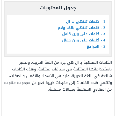
جدول المحتويات
1
كلمات تنتهي ب ال
2
كلمات تنتهي بالف ولام
3
كلمات على وزن كامل
4
كلمات على وزن جمال
5
المراجع
الكلمات
المنتهية
بـ
ال
هي جزء من اللغة العربية، وتتميز
باستخداماتها
المختلفة
في
سياقات
مختلفة،
وهذه
الكلمات
شائعة
في اللغة العربية،
وترد
في
الأسماء
والأفعال
والصفات،
وتنتمي
هذه الكلمات إلى
مفردات
كبيرة
تعبر عن
مجموعة
متنوعة
من
المعاني
المتعلقة
بمجالات
مختلفة
.