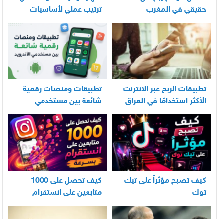
حقيقي في المغرب
ترتيب عملي لأساسيات
العناية اليومية بالرضيع
تطبيقات الربح عبر الانترنت
تطبيقات ومنصات رقمية
الأكثر استخدامًا في العراق
شائعة بين مستخدمي
الأندرويد
كيف تصبح مؤثراً على تيك
كيف تحصل على 1000
توك
متابعين على انستقرام
بسرعة