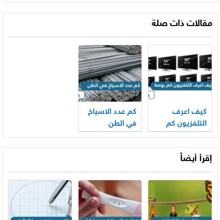
مقالات ذات صلة
كيف اعرف
كم عدد الاسياخ
التلفزيون كم
في الطن
بوصة
إقرأ أيضاً