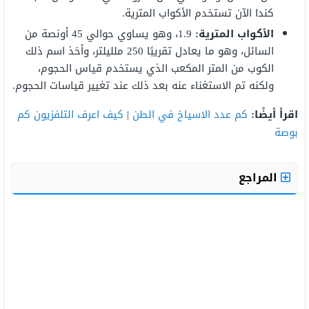
كندا الآن تستخدم الأكواب المترية.
الأكواب المترية:
1.9، وهو يساوي حوالي 45 أونصة من
السائل، وهو ما يعادل تقريبًا 250 ملليلتر، وأخذ اسم ذلك
الكوب من المتر المكعب الذي يستخدم قياس الحجوم،
ولكنه تم الاستغناء عنه بعد ذلك عند تغيير قياسات الحجوم.
اقرأ أيضًا:
كم عدد الاسياخ في الطن
|
كيف اعرف التلفزيون كم
بوصة
المراجع