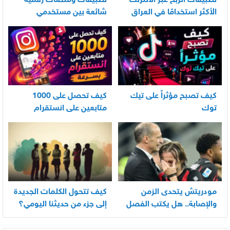
تطبيقات الربح عبر الانترنت
تطبيقات ومنصات رقمية
الأكثر استخدامًا في العراق
شائعة بين مستخدمي
الأندرويد
كيف تصبح مؤثراً على تيك
كيف تحصل على 1000
توك
متابعين على انستقرام
بسرعة
مودريتش يتحدى الزمن
كيف تتحول الكلمات الجديدة
والإصابة.. هل يكتب الفصل
إلى جزء من حديثنا اليومي؟
الأخير في أسطورته
المونديالية؟