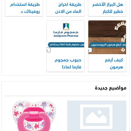
هل البراز الأخضر
طريقة اخراج
طريقة استخدام
خطير للكبار
الماء من الاذن
روفيناك د
للاسنان
كيف أرفع
حبوب جمجوم
هرمون
فارما لماذا
البروجسترون
يستخدم
مواضيع جديدة