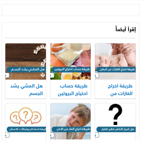
إقرأ أيضاً
طريقة اخراج
طريقة حساب
هل المشي يشد
الغازات من
احتياج البروتين
الجسم
البطن