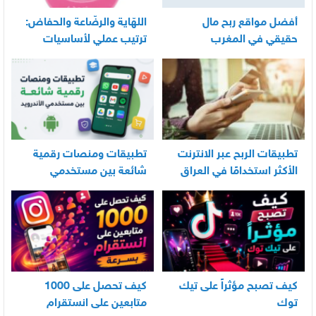
أفضل مواقع ربح مال
اللهّاية والرضّاعة والحفاض:
حقيقي في المغرب
ترتيب عملي لأساسيات
العناية اليومية بالرضيع
تطبيقات الربح عبر الانترنت
تطبيقات ومنصات رقمية
الأكثر استخدامًا في العراق
شائعة بين مستخدمي
الأندرويد
كيف تصبح مؤثراً على تيك
كيف تحصل على 1000
توك
متابعين على انستقرام