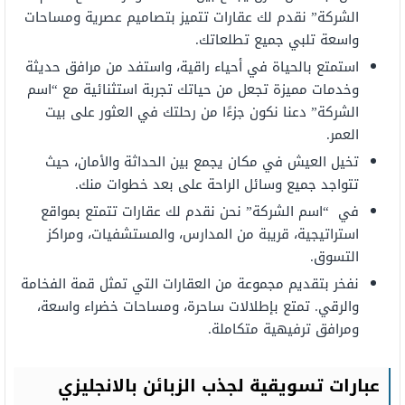
الشركة” نقدم لك عقارات تتميز بتصاميم عصرية ومساحات
واسعة تلبي جميع تطلعاتك.
استمتع بالحياة في أحياء راقية، واستفد من مرافق حديثة
وخدمات مميزة تجعل من حياتك تجربة استثنائية مع “اسم
الشركة” دعنا نكون جزءًا من رحلتك في العثور على بيت
العمر.
تخيل العيش في مكان يجمع بين الحداثة والأمان، حيث
تتواجد جميع وسائل الراحة على بعد خطوات منك.
في “اسم الشركة” نحن نقدم لك عقارات تتمتع بمواقع
استراتيجية، قريبة من المدارس، والمستشفيات، ومراكز
التسوق.
نفخر بتقديم مجموعة من العقارات التي تمثل قمة الفخامة
والرقي. تمتع بإطلالات ساحرة، ومساحات خضراء واسعة،
ومرافق ترفيهية متكاملة.
عبارات تسويقية لجذب الزبائن بالانجليزي