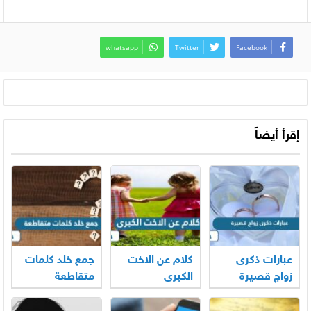
whatsapp
Twitter
Facebook
إقرأ أيضاً
عبارات ذكرى
كلام عن الاخت
جمع خلد كلمات
زواج قصيرة
الكبرى
متقاطعة