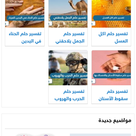
تفسير حلم اكل
تفسير حلم
تفسير حلم الحناء
العسل
الجمل يلاحقني
في اليدين
للعزباء
تفسير حلم
تفسير حلم
سقوط الأسنان
الحرب والهروب
والامساك بها
مواضيع جديدة