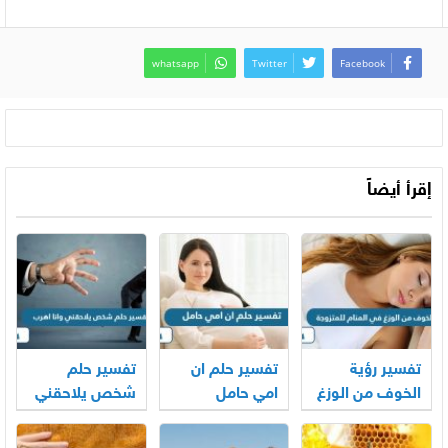
whatsapp
Twitter
Facebook
إقرأ أيضاً
تفسير رؤية
تفسير حلم ان
تفسير حلم
الخوف من الوزغ
امي حامل
شخص يلاحقني
في المنام
وانا اهرب
للمتزوجة