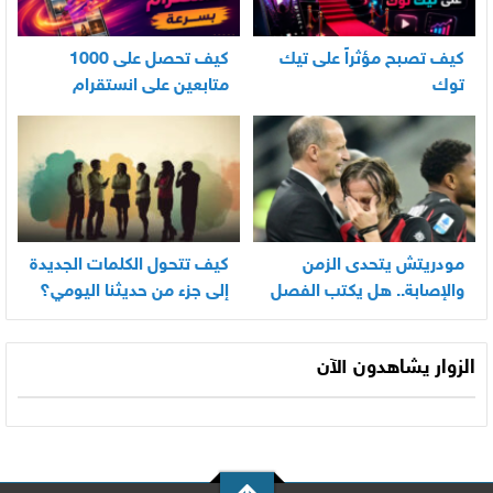
كيف تصبح مؤثراً على تيك
كيف تحصل على 1000
توك
متابعين على انستقرام
بسرعة
مودريتش يتحدى الزمن
كيف تتحول الكلمات الجديدة
والإصابة.. هل يكتب الفصل
إلى جزء من حديثنا اليومي؟
الأخير في أسطورته
المونديالية؟
الزوار يشاهدون الآن