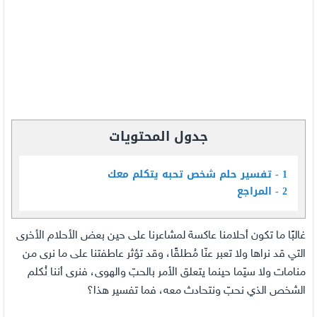
جدول المحتويات
1
تفسير حلم شخص تحبه يتكلم معك
2
المراجع
غالبًا ما تكون أحلامنا عاكسة لمشاعرنا على حين بعض الأحلام الأخرى
التي قد نراها ولا تعبر عنّا مُطلقًا، وقد تؤثر عاطفتنا على ما نرى من
منامات ولا سيّما حينما يتعلق الأمر بالحبّ والهوى، فنرى أننا نُكلم
الشخص الذي نحبّ ونتحادث معه، فما تفسير هذا؟