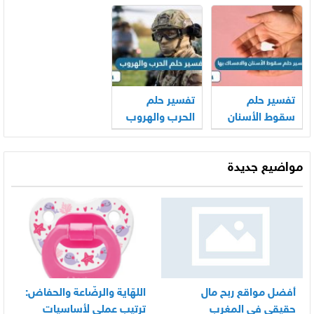
للعزباء
تفسير حلم
تفسير حلم
سقوط الأسنان
الحرب والهروب
والامساك بها
مواضيع جديدة
أفضل مواقع ربح مال
اللهّاية والرضّاعة والحفاض:
حقيقي في المغرب
ترتيب عملي لأساسيات