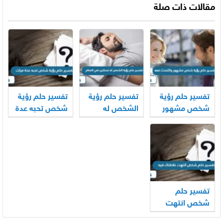
مقالات ذات صلة
تفسير حلم رؤية
تفسير حلم رؤية
تفسير حلم رؤية
شخص مشهور
الشخص له
شخص تحبه عدة
والتحدث معه
نسختين في
مرات
المنام لابن
سيرين
تفسير حلم
شخص انتهت
علاقتك فيه