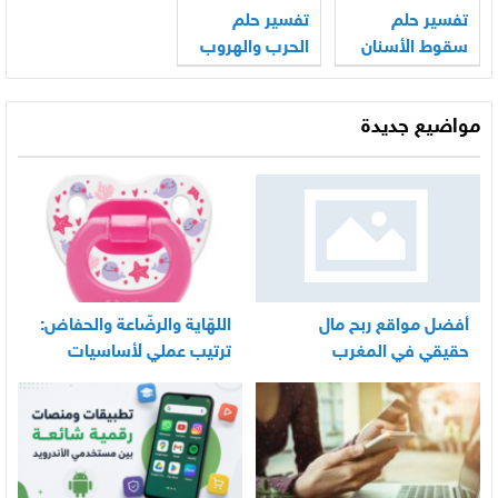
تفسير حلم
تفسير حلم
سقوط الأسنان
الحرب والهروب
والامساك بها
مواضيع جديدة
أفضل مواقع ربح مال
اللهّاية والرضّاعة والحفاض:
حقيقي في المغرب
ترتيب عملي لأساسيات
العناية اليومية بالرضيع