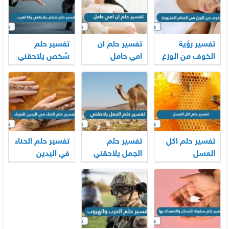
تفسير رؤية
تفسير حلم ان
تفسير حلم
الخوف من الوزغ
امي حامل
شخص يلاحقني
في المنام
وانا اهرب
للمتزوجة
تفسير حلم اكل
تفسير حلم
تفسير حلم الحناء
العسل
الجمل يلاحقني
في اليدين
للعزباء