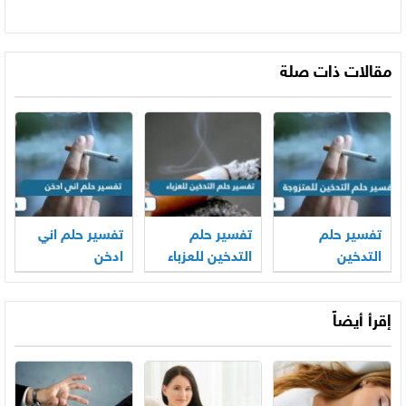
مقالات ذات صلة
تفسير حلم
تفسير حلم
تفسير حلم اني
التدخين
التدخين للعزباء
ادخن
للمتزوجة
إقرأ أيضاً