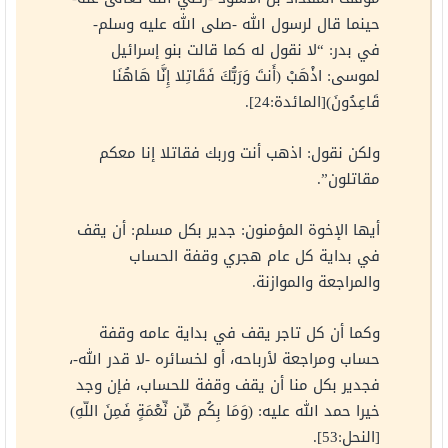
حينما قال لرسول الله -صلى الله عليه وسلم-
في بدر: “لا نقول له كما قالت بنو إسرائيل
لموسى: اذْهَبْ (أَنتَ وَرَبُّكَ فَقَاتِلا إِنَّا هَاهُنَا
قَاعِدُونَ)[المائدة:24].
ولكن نقول: اذهب أنت وربك فقاتلا إنا معكم
مقاتلون”.
أيها الإخوة المؤمنون: جدير بكل مسلم: أن يقف
في بداية كل عام هجري وقفة الحساب
والمراجعة والموازنة.
وكما أن كل تاجر يقف في بداية عامه وقفة
حساب ومراجعة لأرباحه، أو لخسائره -لا قدر الله-،
فجدير بكل منا أن يقف وقفة للحساب، فإن وجد
خيرا حمد الله عليه: (وَمَا بِكُم مِّن نِّعْمَةٍ فَمِنَ اللّهِ)
[النحل:53].