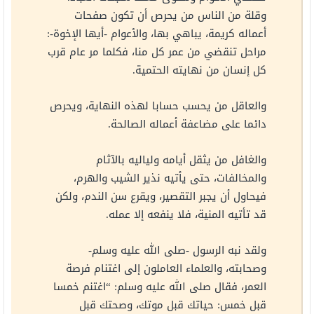
وقلة من الناس من يحرص أن تكون صفحات
أعماله كريمة، يباهي بها، والأعوام -أيها الإخوة-:
مراحل تنقضي من عمر كل منا، فكلما مر عام قرب
كل إنسان من نهايته الحتمية.
والعاقل من يحسب حسابا لهذه النهاية، ويحرص
دائما على مضاعفة أعماله الصالحة.
والغافل من يثقل أيامه ولياليه بالآثام
والمخالفات، حتى يأتيه نذير الشيب والهرم،
فيحاول أن يجبر التقصير، ويقرع سن الندم، ولكن
قد تأتيه المنية، فلا ينفعه إلا عمله.
ولقد نبه الرسول -صلى الله عليه وسلم-
وصحابته، والعلماء العاملون إلى اغتنام فرصة
العمر، فقال صلى الله عليه وسلم: “اغتنم خمسا
قبل خمس: حياتك قبل موتك، وصحتك قبل