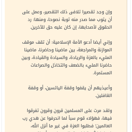
وإن وجد تقصيرا تلافى ذلك التقصير، وعمل على
أن يتوب مما صدر منه توبة نصوحا، ومنها: رد
الحقوق لأصحابها، إن كان عليه حق للآخرين.
وإني أيضا أدعو الأمة الإسلامية: أن تقف موقف
الموازنة والمراجعة، بين ماضينا وحاضرنا، ماضينا
المليء بالعزة والريادة، والسيادة والقيادة، وبين
حاضرنا المليء بالضعف والتخاذل والصراعات
المستمرة.
وأعيذيهم أن يقفوا وقفة اليائسين، أو وقفة
الغافلين.
ولقد مرت على المسلمين قرون وقرون تفرقوا
فيها، فهؤلاء قوم سبأ لما انحرفوا عن هدي رب
العالمين؛ فطلبوا العزة في غير ما أنزل الله،