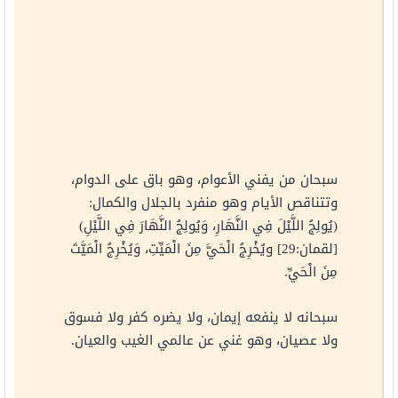
سبحان من يفني الأعوام، وهو باق على الدوام،
وتتناقص الأيام وهو منفرد بالجلال والكمال:
(يُولِجُ اللَّيْلَ فِي النَّهَارِ، وَيُولِجُ النَّهَارَ فِي اللَّيْلِ)
[لقمان:29] ويُخْرِجُ الْحَيَّ مِنَ الْمَيِّتِ، وَيُخْرِجُ الْمَيَّتَ
مِنَ الْحَيِّ.
سبحانه لا ينفعه إيمان، ولا يضره كفر ولا فسوق
ولا عصيان، وهو غني عن عالمي الغيب والعيان.