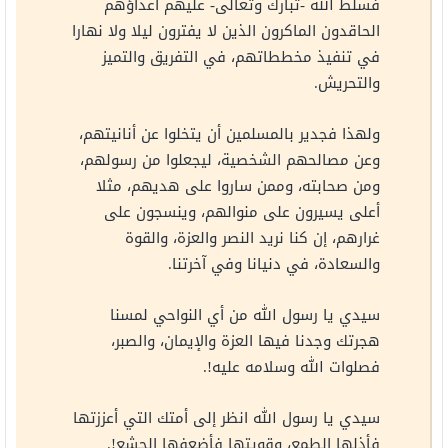
فسلط الله -تبارك وتعالى- عليهم أعداؤهم
الحاقدون الماكرون الذين لا يفترون ليلا ولا نهارا
في تنفيذ مخططاتهم، في التفريق والتميز
والتحريش.
ولهذا فجدير بالمسلمين أن يتخلوا عن أنانيتهم،
وعن مصالحهم الشخصية، ليجعلوا من رسولهم،
ومن صحابته، وممن ساروا على هديهم، مثلا
أعلى يسيرون على منوالهم، وينسجون على
غرارهم، إن كنا نريد النصر والعزة، والقوة
والسعادة، في دنيانا وفي آخرتنا.
سيدي يا رسول الله من أي النواحي لمسنا
هجرتك وجدنا فيها العزة والإيمان، والصبر،
فصلوات الله وسلامه عليه!.
سيدي يا رسول الله انظر إلى أمتك التي أعززتها
فأذلها الطمع، وقويتها فأضعفها الجشع!.