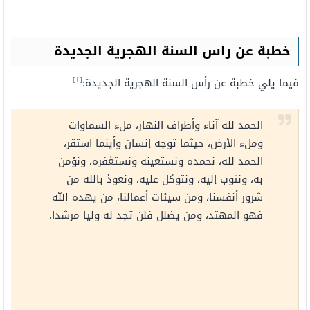
خطبة عن راس السنة الهجرية الجديدة
[1]
فيما يلي خطبة عن رأس السنة الهجرية الجديدة:
الحمد لله آناء وأطراف النهار، ملء السماوات
وملء الأرض، حيثما توجه إنسان وأينما استقر،
الحمد لله، نحمده ونستعينه ونستغفره، ونؤمن
به، ونتوب إليه، ونتوكل عليه، ونعوذ بالله من
شرور أنفسنا، ومن سيئات أعمالنا، من يهده الله
فهو المهتد، ومن يضلل فلن تجد له وليا مرشدا.