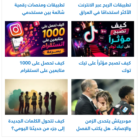
تطبيقات الربح عبر الانترنت
تطبيقات ومنصات رقمية
الأكثر استخدامًا في العراق
شائعة بين مستخدمي
الأندرويد
كيف تصبح مؤثراً على تيك
كيف تحصل على 1000
توك
متابعين على انستقرام
بسرعة
مودريتش يتحدى الزمن
كيف تتحول الكلمات الجديدة
والإصابة.. هل يكتب الفصل
إلى جزء من حديثنا اليومي؟
الأخير في أسطورته