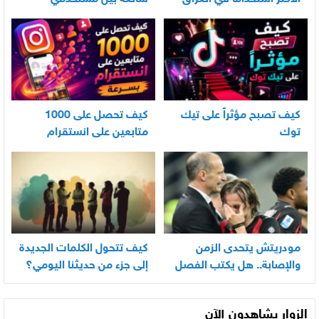
الأندرويد
كيف تصبح مؤثراً على تيك
كيف تحصل على 1000
توك
متابعين على انستقرام
بسرعة
مودريتش يتحدى الزمن
كيف تتحول الكلمات الجديدة
والإصابة.. هل يكتب الفصل
إلى جزء من حديثنا اليومي؟
الأخير في أسطورته
المونديالية؟
الزوار يشاهدون الآن