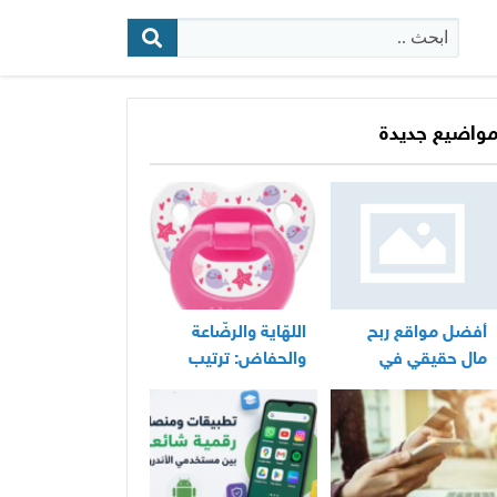
البحث:
واضيع جديدة
أفضل مواقع ربح
اللهّاية والرضّاعة
مال حقيقي في
والحفاض: ترتيب
المغرب
عملي لأساسيات
العناية اليومية
بالرضيع