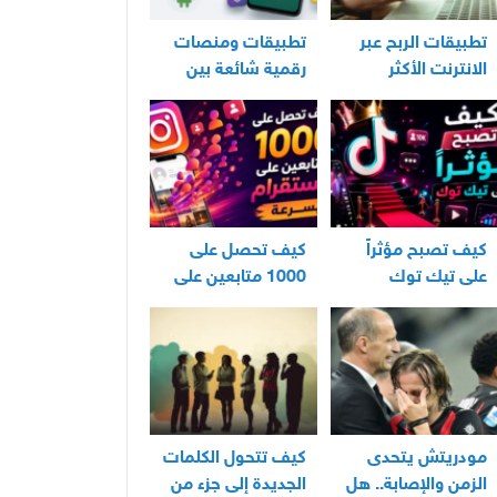
تطبيقات الربح عبر
تطبيقات ومنصات
الانترنت الأكثر
رقمية شائعة بين
استخدامًا في العراق
مستخدمي الأندرويد
كيف تصبح مؤثراً
كيف تحصل على
على تيك توك
1000 متابعين على
انستقرام بسرعة
مودريتش يتحدى
كيف تتحول الكلمات
الزمن والإصابة.. هل
الجديدة إلى جزء من