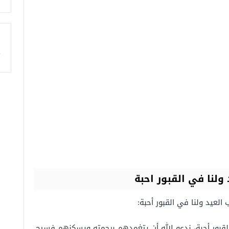
ا
 ولنا في القبور احبة
العيد ولنا في القبور أحبة:
القبور أحبة، ندعو الله أن يتغمدهم برحمته ويسكنهم فسيح