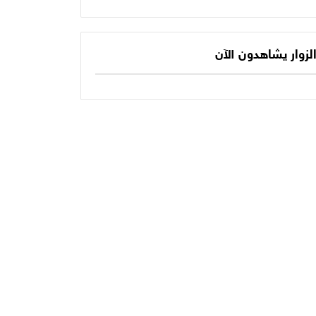
يكتب الفصل الأخير
حديثنا اليومي؟
في أسطورته
المونديالية؟
لزوار يشاهدون الآن