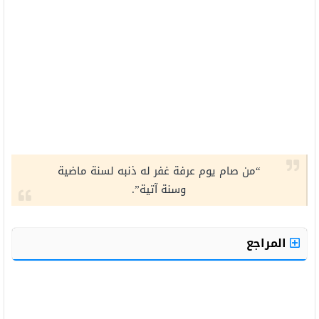
“من صام يوم عرفة غفر له ذنبه لسنة ماضية
وسنة آتية”.
المراجع