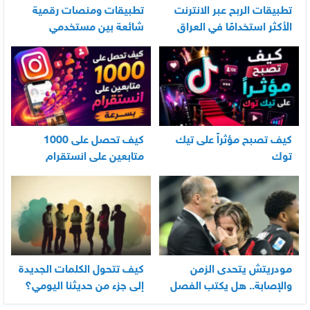
تطبيقات الربح عبر الانترنت
تطبيقات ومنصات رقمية
الأكثر استخدامًا في العراق
شائعة بين مستخدمي
الأندرويد
كيف تصبح مؤثراً على تيك
كيف تحصل على 1000
توك
متابعين على انستقرام
بسرعة
مودريتش يتحدى الزمن
كيف تتحول الكلمات الجديدة
والإصابة.. هل يكتب الفصل
إلى جزء من حديثنا اليومي؟
الأخير في أسطورته