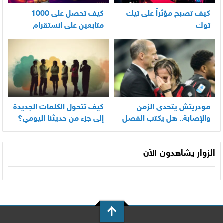
كيف تصبح مؤثراً على تيك
كيف تحصل على 1000
توك
متابعين على انستقرام
بسرعة
مودريتش يتحدى الزمن
كيف تتحول الكلمات الجديدة
والإصابة.. هل يكتب الفصل
إلى جزء من حديثنا اليومي؟
الأخير في أسطورته
المونديالية؟
الزوار يشاهدون الآن