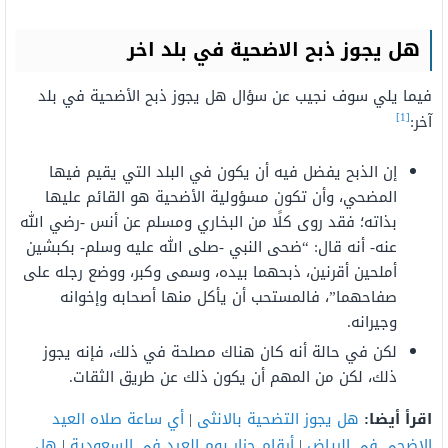
هل يجوز ذبح الاضحية في بلد اخر
فيما يلي سوف نجيب عن سؤال هل يجوز ذبح الأضحية في بلد
[1]
آخر:
إن الذبح يفضل فيه أن يكون في البلد التي يقيم فيها
المضحي، وأن تكون مسؤولية الأضحية هو القائم عليها
بذاته؛ فقد روى كلًا من البخاري ومسلم عن أنس -رضي الله
عنه- أنه قال: “ضحى النبي -صلى الله عليه وسلم- بكبشين
أملحين أقرنين، ذبحهما بيده، وسمى وكبر، ووضع رجله على
صفاحهما”، فالمستحب أن يأكل منها أصحابه وإخوانه
وجيرانه.
لكن في حالة أنه كان هناك مصلحة في ذلك، فإنه يجوز
ذلك، لكن من المهم أن يكون ذلك عن طريق الثقات.
اقرأ أيضا:
هل يجوز التضحية بالانثى
|
أي ساعة صلاه العيد
الاضحى في الرياض
|
أرقام جزار يوم العيد في السعودية
|
هل