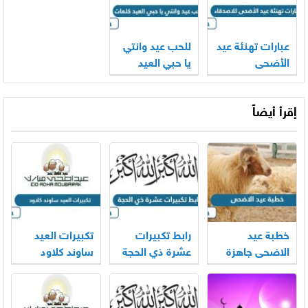
عبارات تهنئة عيد
للحب عيد وانتي
الأضحى
يا حبي العيد
للاصدقاء 2025
كلمات
– 1446
إقرأ أيضاً
خطبة عيد
رابط تكبيرات
تكبيرات العيد
الاضحى جاهزة
عشرة ذي الحجة
ساوند كلاود
2026
mp3 بجودة
بجودة عالية
عالية 2026
2026