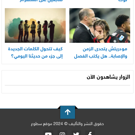
توك
متابعين على انستقرام
بسرعة
مودريتش يتحدى الزمن
كيف تتحول الكلمات الجديدة
والإصابة.. هل يكتب الفصل
إلى جزء من حديثنا اليومي؟
الأخير في أسطورته
المونديالية؟
الزوار يشاهدون الآن
حقوق النشر والتأليف © 2024 موقع سطوع