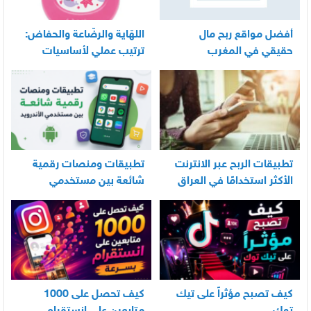
أفضل مواقع ربح مال
اللهّاية والرضّاعة والحفاض:
حقيقي في المغرب
ترتيب عملي لأساسيات
العناية اليومية بالرضيع
تطبيقات الربح عبر الانترنت
تطبيقات ومنصات رقمية
الأكثر استخدامًا في العراق
شائعة بين مستخدمي
الأندرويد
كيف تصبح مؤثراً على تيك
كيف تحصل على 1000