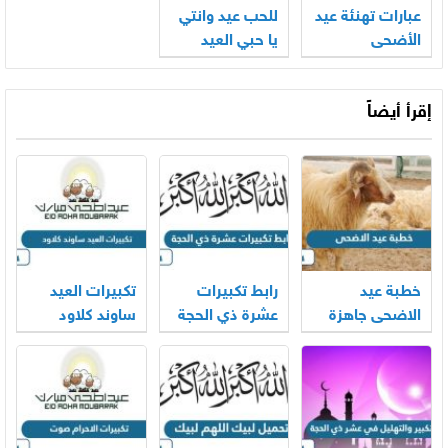
عبارات تهنئة عيد
للحب عيد وانتي
الأضحى
يا حبي العيد
للاصدقاء 2025
كلمات
– 1446
إقرأ أيضاً
خطبة عيد
رابط تكبيرات
تكبيرات العيد
الاضحى جاهزة
عشرة ذي الحجة
ساوند كلاود
2026
mp3 بجودة
بجودة عالية
عالية 2026
2026