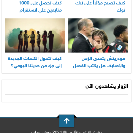
كيف تصبح مؤثراً على تيك
كيف تحصل على 1000
توك
متابعين على انستقرام
بسرعة
مودريتش يتحدى الزمن
كيف تتحول الكلمات الجديدة
والإصابة.. هل يكتب الفصل
إلى جزء من حديثنا اليومي؟
الأخير في أسطورته
المونديالية؟
الزوار يشاهدون الآن
حقوق النشر والتأليف © 2024 موقع سطوع