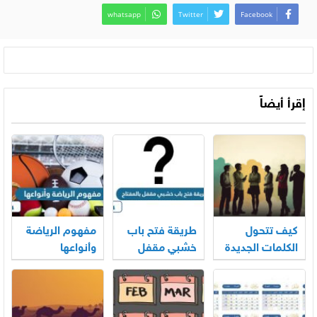
whatsapp
Twitter
Facebook
إقرأ أيضاً
كيف تتحول
طريقة فتح باب
مفهوم الرياضة
الكلمات الجديدة
خشبي مقفل
وأنواعها
إلى جزء من
بالمفتاح
حديثنا اليومي؟