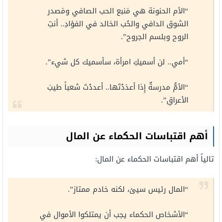
“الأم الحنونة هي مَنبع الحب الصافي ومَصدر
الشوق الدافي والحُب الخالد في الفؤادِ.. أنتِ
الروح وبلسم الجروح”.
“أمي.. لن أسميكِ امرأة، سأسميك كل شيء”.
“الأمُّ مدرسةٌ إِذا أعدَدْتَها.. أعددْتَ شعباً طيبَ
الأعراقِ”.
أهم اقتباسات الحكماء عن المال
تالياً أهم اقتباسات الحكماء عن المال:
“المال رئيس سيئ، لكنه خادم ممتاز”.
“الأشخاص الحكماء يجب أن يمتلكوا الأموال في