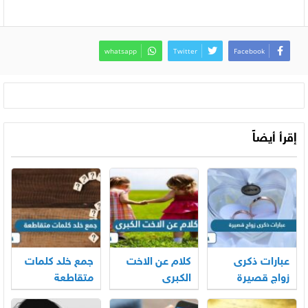
whatsapp
Twitter
Facebook
إقرأ أيضاً
عبارات ذكرى
كلام عن الاخت
جمع خلد كلمات
زواج قصيرة
الكبرى
متقاطعة