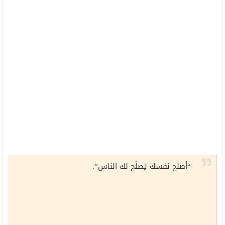
“أصلح نفسك يَصلُح لك الناس”.