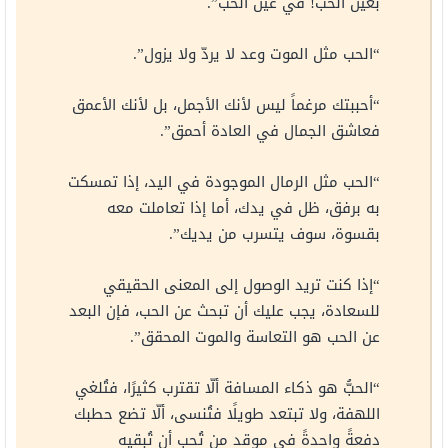
بعين الحب! في عين الحب”.
“الحب مثل الموت وعد لا يردّ ولا يزول”.
“أحببتك مرغماً ليس لأنك الأجمل، بل لأنك الأعمق
فعاشق الجمال في العادة أحمق”.
“الحب مثل الرمال الموجودة في اليد، إذا تمسكت
به برفق، ظل في يدك، أما إذا تعاملت معه
بقسوة، سوف يتسرب من يديك”.
“إذا كنت تريد الوصول إلى المعنى الحقيقي
للسعادة، يجب عليك أن تبحث عن الحب، فإن البعد
عن الحب هو التعاسة والموت المحقق”.
“الحبُّ هو ذكاء المسافة ألّا تقترب كثيرًا، فتُلغي
اللهفة، ولا تبتعد طويلًا فتُنسى، ألّا تضع حطبك
دفعةً واحدةً في موقد من تُحب أن تُبقيه