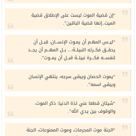
“إن قضية الموت ليست على الإطلاق قضية
الميت..إنها قضية الباقين”.
“ليــس المهـم أن يمـوت الإنســان، قبــل أن
يحقــق فكــرته النبيلــة… بــل المهــم أن يجــد
لنفســه فكـــرة نبيلــة قبــل أن يمــوت”.
“يموت الحصان ويبقى سرجه، ينتهي الإنسان
ويبقى اسمه”.
“شيئان قطعا عني لذة الدنيا: ذكر الموت،
والوقوف بين يدي الله”.
“الجنة موت المحرمات، وموت الممنوعات، الجنة