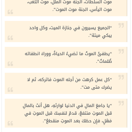
موت السلطات، الجنة موت الملل، موت التعب،
موت اليأس، الجنة موت الموت”.
“الجميع يسيرون في جنازة الميت، وكل واحد
يبكي ميتة”.
“يطفئُ الموتُ ما تضيءُ الحياةُ، ووراءَ انطفائه
ظُلماتُ”.
“كل عمل كرهت من أجله الموت فاتركه، ثم لا
يضرك متى مت”.
“يا جامعَ المالِ في الدنيا لوارثهِ، هل أنتَ بالمالِ
قبل الموتِ منتفعُ، قدمْ لنفسِكَ قبل الموتِ في
مَهَلٍ، فإِن حظكَ بعد الموتِ منقطعُ”.