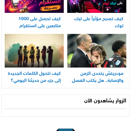
كيف تصبح مؤثراً على تيك
كيف تحصل على 1000
توك
متابعين على انستقرام
بسرعة
مودريتش يتحدى الزمن
كيف تتحول الكلمات الجديدة
والإصابة.. هل يكتب الفصل
إلى جزء من حديثنا اليومي؟
الأخير في أسطورته
المونديالية؟
الزوار يشاهدون الآن