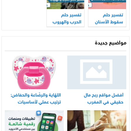
تفسير حلم
تفسير حلم
سقوط الأسنان
الحرب والهروب
والامساك بها
مواضيع جديدة
أفضل مواقع ربح مال
اللهّاية والرضّاعة والحفاض:
حقيقي في المغرب
ترتيب عملي لأساسيات
العناية اليومية بالرضيع