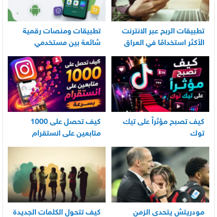
تطبيقات الربح عبر الانترنت
تطبيقات ومنصات رقمية
الأكثر استخدامًا في العراق
شائعة بين مستخدمي
الأندرويد
كيف تصبح مؤثراً على تيك
كيف تحصل على 1000
توك
متابعين على انستقرام
بسرعة
مودريتش يتحدى الزمن
كيف تتحول الكلمات الجديدة