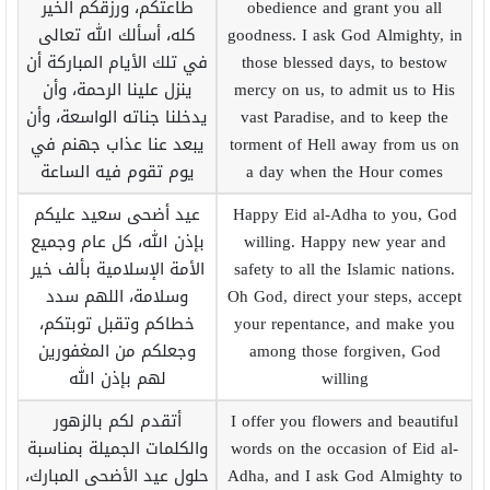
obedience and grant you all
طاعتكم، ورزقكم الخير
goodness. I ask God Almighty, in
كله، أسألك الله تعالى
those blessed days, to bestow
في تلك الأيام المباركة أن
mercy on us, to admit us to His
ينزل علينا الرحمة، وأن
vast Paradise, and to keep the
يدخلنا جناته الواسعة، وأن
torment of Hell away from us on
يبعد عنا عذاب جهنم في
a day when the Hour comes
يوم تقوم فيه الساعة
Happy Eid al-Adha to you, God
عيد أضحى سعيد عليكم
willing. Happy new year and
بإذن الله، كل عام وجميع
safety to all the Islamic nations.
الأمة الإسلامية بألف خير
Oh God, direct your steps, accept
وسلامة، اللهم سدد
your repentance, and make you
خطاكم وتقبل توبتكم،
among those forgiven, God
وجعلكم من المغفورين
willing
لهم بإذن الله
I offer you flowers and beautiful
أتقدم لكم بالزهور
words on the occasion of Eid al-
والكلمات الجميلة بمناسبة
Adha, and I ask God Almighty to
حلول عيد الأضحى المبارك،