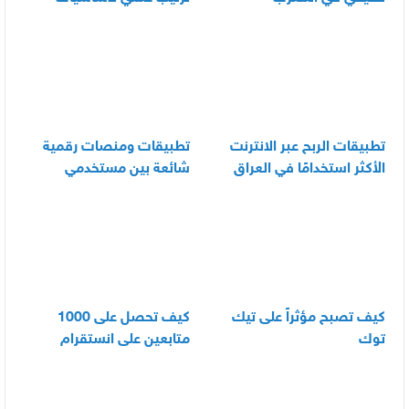
العناية اليومية بالرضيع
تطبيقات الربح عبر الانترنت
تطبيقات ومنصات رقمية
الأكثر استخدامًا في العراق
شائعة بين مستخدمي
الأندرويد
كيف تصبح مؤثراً على تيك
كيف تحصل على 1000
توك
متابعين على انستقرام
بسرعة