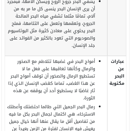
يشفي البحر جروح الروح ويسكن آلامها، فبمجرد
أن يرى الإنسان البحر ينسى كل ما مر به من
آلام، تمامًا مثلما تشفي مياه البحر المالحة
الجروح، وتعقمها وتعمل على التئامها، فملح
البحر يحتوي على معادن كثيرة مثل البوتاسيوم
والصوديوم التي تعود بالكثير من الفوائد على
جلد الإنسان.
عبارات
أمواج البحر في غضبها تتلاطم مع الصخور
عن
والرمال وكأنها تعاقبها على فعل ما لا
البحر
تستطيع الرمال والصخور أن توقف أمواج البحر
مكتوبة
عن هذا الغضب، تماما كغضب الإنسان الذي إذا
ثار غاضبًا لا يستطيع أحد أن يوقفه عن هذه
الثورة.
رمال البحر الجميل التي طالما احتضنتك وأعطتك
الاسترخاء، هي اكتمال لجمال البحر بكل ما فيه
من تفاصيل أقل ما يقال عنها أنها خيال جميل
يعيش فيه الإنسان لفترة من الزمن بعيداً عن