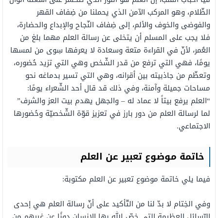
الظّلام، وهو المركب الآمن الذي يحملنا من ضِفاف القهر
والفوضى والخوف والألم، إلى ضِفاف النّجاح والإبداع والحضارة،
فلا يجب على المسلم أن يتخلى عن رسالة العلم مهما بلغ من
العُمر، لأنّ في القراءة متعة وسعادة لا يعرفها سِوى من لمسها
يومًا، فهي التي ترفع من قدر الشّخص وهي التي تزيد حُضوره،
وتعظّم من جاذبيته بين أقرانه، وهي التي تسير بدماغه نحو
مساحات جميلة وآمنة، وفي ذلك قد قال أحد الشّعراء يومًا:
“العلم يرفع بيتاً لا عماد له – والجهل يهدم بيت العز والشرف”
لما لرسالة العلم من دور بارز في تعزيز قوّة الشّخصيّة وحُضورها
الاجتماعي.
خاتمة
موضوع تعبير عن العلم
فيما يلي خاتمة موضوع تعبير عن العلم مكتوبة:
وفي الخِتام لا بدّ لنا من التّأكيد على أنّ رسالة العلم هي إحدى
الرّسائل العظيمة التي خصّ الله بها الإنسان دونًا عن غيرهم من