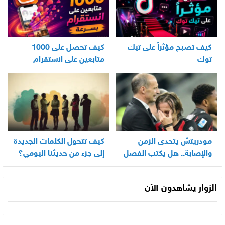
كيف تصبح مؤثراً على تيك
كيف تحصل على 1000
توك
متابعين على انستقرام
بسرعة
مودريتش يتحدى الزمن
كيف تتحول الكلمات الجديدة
والإصابة.. هل يكتب الفصل
إلى جزء من حديثنا اليومي؟
الأخير في أسطورته
المونديالية؟
الزوار يشاهدون الآن