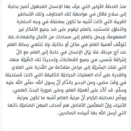
منذ اللحظة الأولى التي عرفَ بها الإنسان المَجهول أصبح بحاجة
إلى سلاح فعّال في مواجهة تلك المخاوف، وتلك الأساطير
الغريبة التي كانت أشبه ما تكون بمعضلة في وجه الحضارة
والتطوّر، فاستنجد بالعلم ليقوم على ضد جميع الأفكار غير
المفهومة، ويصل بالعلم إلى مساحات من الأمان والسّعادة، فلا
تتوقّف أهمية العلم في مكان أو حكاية، ولا تنتهي رسالة العلم
عند أيّ مرحلة، فلا يزال الإنسان في حاجة إلى العلم مع كلّ
إشراقة شمس، في جميع القطاعات، وتحديدًا تلك الطّبيّة منها،
التي نقلت البشريّة إلى مراحل متقدّمة من القُدرة على العلاج،
والقدرة على أداء العمليات الجراحيّة الدّقيقة التي كانت مُستحيلة
في وقت مضى، ومن الجدير بالذّكر أنّ رسول الله -صلّى الله عليه
وسلّم- قد أكّد على أهميّة العلم، وعلى ضرورة البحث العلمي،
ووضّح لصحابته الكِرام أنّ مرتبة العالم أشبه ما تكون بمرتبة
الأنبياء، وإنّ المعلّمين الأفاضل هم أصحاب المِهن السّاميّة ذاتها
التي أرسل الله بها أنبياءه الصالحين.