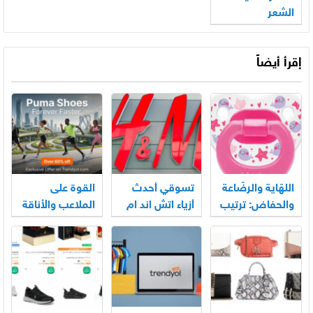
الشعر
إقرأ أيضاً
اللهّاية والرضّاعة
تسوقي أحدث
القوة على
والحفاض: ترتيب
أزياء اتش اند ام
الملاعب والأناقة
عملي لأساسيات
أونلاين في
العصرية:
العناية اليومية
الإمارات
اكتشف تشكيلة
بالرضيع
أحذية بوما
بخصومات تتجاوز
60%