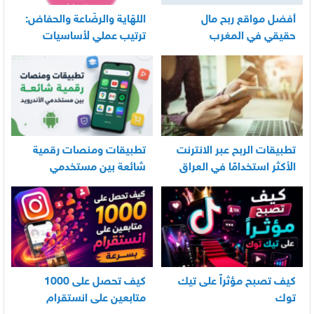
أفضل مواقع ربح مال
اللهّاية والرضّاعة والحفاض:
حقيقي في المغرب
ترتيب عملي لأساسيات
العناية اليومية بالرضيع
تطبيقات الربح عبر الانترنت
تطبيقات ومنصات رقمية
الأكثر استخدامًا في العراق
شائعة بين مستخدمي
الأندرويد
كيف تصبح مؤثراً على تيك
كيف تحصل على 1000
توك
متابعين على انستقرام