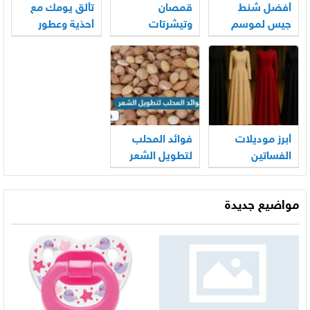
أفضل شنط
قمصان
تألق يومك مع
جيس لموسم
وتيشرتات
أحذية وعطور
2026: تصاميم
ترنديول: أناقة
ترينديول: جودة
رائعة تناسب
وراحة بين
وأناقة لكل
جميع الأذواق
التصميم
الأذواق
الكلاسيكي
والعصري
أبرز موديلات
فوائد المحلب
الفساتين
لتطويل الشعر
النسائية التي
تبقى موضتها
مواضيع جديدة
دائمًا