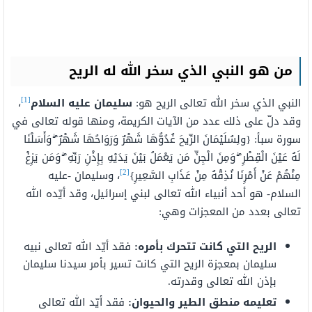
من هو النبي الذي سخر الله له الريح
[1]
النبي الذي سخر الله تعالى الريح هو:
سليمان عليه السلام
،
وقد دلّ على ذلك عدد من الآيات الكريمة، ومنها قوله تعالى في
سورة سبأ: {ولِسُلَيْمَانَ الرِّيحَ غُدُوُّهَا شَهْرٌ وَرَوَاحُهَا شَهْرٌ ۖ وَأَسَلْنَا
لَهُ عَيْنَ الْقِطْرِ ۖ وَمِنَ الْجِنِّ مَن يَعْمَلُ بَيْنَ يَدَيْهِ بِإِذْنِ رَبِّهِ ۖ وَمَن يَزِغْ
[2]
مِنْهُمْ عَنْ أَمْرِنَا نُذِقْهُ مِنْ عَذَابِ السَّعِيرِ}
، وسليمان -عليه
السلام- هو أحد أنبياء الله تعالى لبني إسرائيل، وقد أيّده الله
تعالى بعدد من المعجزات وهي:
الريح التي كانت تتحرك بأمره:
فقد أيّد الله تعالى نبيه
سليمان بمعجزة الريح التي كانت تسير بأمر سيدنا سليمان
بإذن الله تعالى وقدرته.
تعليمه منطق الطير والحيوان:
فقد أيّد الله تعالى