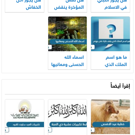
هل يجوز التبني
هل لمس
هل يجوز اكل
في الاسلام
المؤخرة ينقض
الخفاش
الوضوء
ما هو اسم
اسماء الله
الملك الذي
الحسنى ومعانيها
يقف خازنا على
جهنم
إقرأ أيضاً