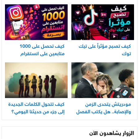
الأندرويد
كيف تصبح مؤثراً على تيك
كيف تحصل على 1000
توك
متابعين على انستقرام
بسرعة
مودريتش يتحدى الزمن
كيف تتحول الكلمات الجديدة
والإصابة.. هل يكتب الفصل
إلى جزء من حديثنا اليومي؟
الأخير في أسطورته
المونديالية؟
الزوار يشاهدون الآن