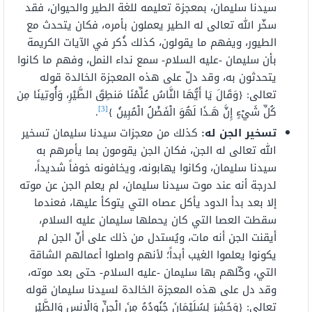
سيدنا سليمان، بمعجزة تعليمه للغة الطير والحيوان، فقد
سخّر الله تعالى له الطير يعملون بأمره، فكان يتحدث مع
الطيور، ويفهم ما يقولون، كذلك ذُكر في الآيات الكريمة
بأن سليمان -عليه السلام- سمع نداء النمل، وفهم ما كانوا
يتحدثون به، وقد دلّ على هذه المعجزة الخالدة قوله
تعالى: {وَقَالَ يَا أَيُّهَا النَّاسُ عُلِّمْنَا مَنطِقَ الطَّيْرِ، وَأُوتِينَا مِن
[3]
كُلِّ شَيْءٍ إِنَّ هَـذَا لَهُوَ الْفَضْلُ الْمُبِينُ }
.
تسخير الجن له:
كذلك من معجزات سيدنا سليمان تسخير
الله تعالى له الجن، فكان الجن يقومون بما يأمرهم به
سيدنا سليمان، وكانوا يهابونه، ويخافونه خوفاً شديداً،
لدرجة أنه عند موت سيدنا سليمان، لم يعلم الجن عن موته
إلا بعد بدأ الدود يأكل عصاه التي يتوكأ عليها، فعندما
سقطت العصا التي كان يحملها سليمان عليه السلام،
أيقنت الجن أنه مات، ويُستدل من ذلك على أنّ الجن لم
يكونوا يعلموا الغيب أبداً؛ لأنهم واصلوا أعمالهم الشاقة
التي، وكّلهم بها سليمان -عليه السلام- حتى بعد موته،
وقد دل على هذه المعجزة الخالدة لسيدنا سليمان قوله
تعالى: {وَحُشِرَ لِسُلَيْمَانَ جُنُودُهُ مِنَ الْجِنِّ وَالْإِنسِ وَالطَّيْرِ