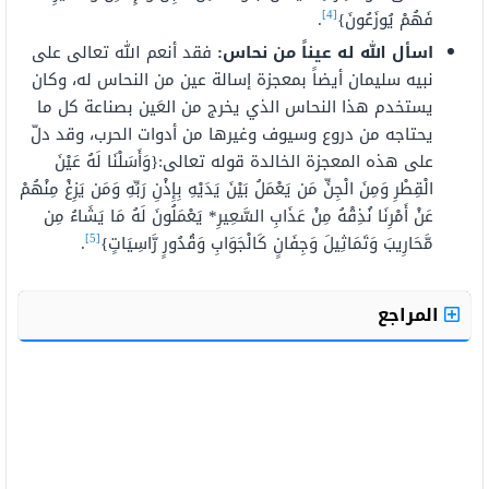
[4]
فَهُمْ يُوزَعُونَ}
.
اسأل الله له عيناً من نحاس:
فقد أنعم الله تعالى على
نبيه سليمان أيضاً بمعجزة إسالة عين من النحاس له، وكان
يستخدم هذا النحاس الذي يخرج من العَين بصناعة كل ما
يحتاجه من دروع وسيوف وغيرها من أدوات الحرب، وقد دلّ
على هذه المعجزة الخالدة قوله تعالى:{وَأَسَلْنَا لَهُ عَيْنَ
الْقِطْرِ وَمِنَ الْجِنِّ مَن يَعْمَلُ بَيْنَ يَدَيْهِ بِإِذْنِ رَبِّهِ وَمَن يَزِغْ مِنْهُمْ
عَنْ أَمْرِنَا نُذِقْهُ مِنْ عَذَابِ السَّعِيرِ* يَعْمَلُونَ لَهُ مَا يَشَاءُ مِن
[5]
مَّحَارِيبَ وَتَمَاثِيلَ وَجِفَانٍ كَالْجَوَابِ وَقُدُورٍ رَّاسِيَاتٍ}
.
المراجع