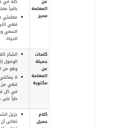
عن
كله في كل
المعلمة
باقياً معنا
مميز
معلمتي هي
فهي التي 
السعي ور
الحياة.
كلمات
الشكر كل
جميلة
الوصول إل
عن
وهو من ال
المعلمة
لا يمكنني
مكتوبة
فهي من ك
في كل فرح
طرأ على ح
كلام
جزيل الشك
جميل
تعالى أن 