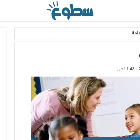
لمة
م