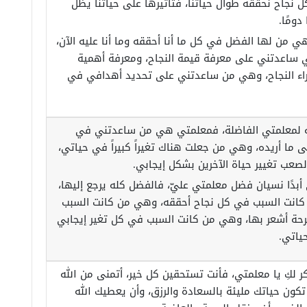
 نجاح نحققه طوال حياتنا، فتأثيرها على حياتنا يظل
 دومًا.
 من لها الفضل في كل ما أنا أحققه وما أنا عليه الآن،
ساعدتني على معرفة قيمة النجاح، ومعرفة أهمية
اء النجاح، وهي من ساعدتني على تحديد أهدافي في
ه لمعلمتي الفاضلة، فمعلمتي هي من ساعدتني في
ى ما أريده، وهي من جعلت هناك تغيراً كبيراً في حياتي،
صعب تغيير حياة الآخرين بشكل إيجابي.
 أبدًا نسيان فضل معلمتي عليّ، فالفضل كله يرجع إليها،
انت السبب في كل نجاح أحققه، وهي من كانت السبب
ة أشعر بها، وهي من كانت السبب في كل تغير إيجابي
ياتي.
ر لكِ يا معلمتي، فأنت تستحقين كل خير، أتمنى من الله
تكون حياتك مليئة بالسعادة والرزق، وأن يعطيك الله