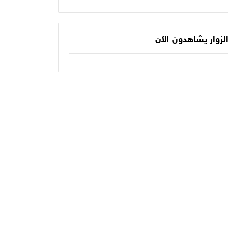
يكتب الفصل الأخير
حديثنا اليومي؟
في أسطورته
المونديالية؟
لزوار يشاهدون الآن