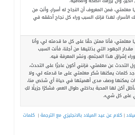
الخير، وأن يرزقك الصحة والعافية.
يا معلمتي، فمن المعروف أن النجاح له أسرار، وأنتِ من
ك الأسرار، لهذا فإنكِ السبب وراء كل نجاح أحققه في
يا معلمتي، فأنا ممتن حقًا على كل ما قدمته لي، وأنا
 مقدار الجهود التي بذلتيها من أجلنا، فأنت السبب
راء إشراق هذا المجتمع، ونشر المعرفة فيه.
ول التحدث عن معلمتي، فإنني أكون عاجزًا على التحدث،
وجد كلمات يمكنها شكر معلمتي على ما قدمته لي، ولا
رات يمكنها وصف مدى أهميتها في حياة أي شخص منا،
ظل أكن لها المحبة بداخلي طوال العمر، فشكرًا جزيلًا لكِ
ي على كل شيء.
يلاد
|
كلام عن عيد الميلاد بالانجليزي مع الترجمة
|
كلمات