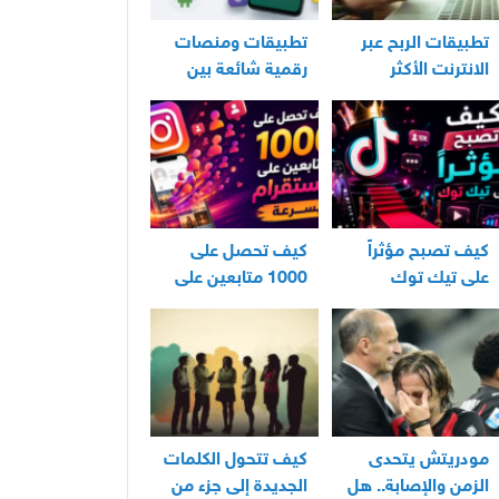
تطبيقات الربح عبر
تطبيقات ومنصات
الانترنت الأكثر
رقمية شائعة بين
استخدامًا في العراق
مستخدمي الأندرويد
كيف تصبح مؤثراً
كيف تحصل على
على تيك توك
1000 متابعين على
انستقرام بسرعة
مودريتش يتحدى
كيف تتحول الكلمات
الزمن والإصابة.. هل
الجديدة إلى جزء من