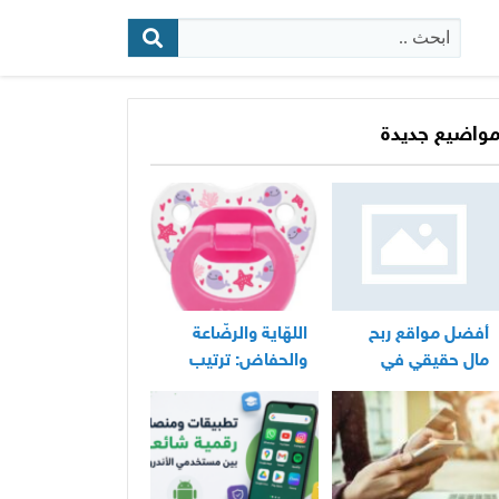
البحث:
واضيع جديدة
أفضل مواقع ربح
اللهّاية والرضّاعة
مال حقيقي في
والحفاض: ترتيب
المغرب
عملي لأساسيات
العناية اليومية
بالرضيع