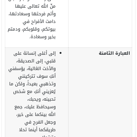
منّ الله تعالى عليها
وأتم فرحتها وسعادتها،
دامت الأفراح في
بيوتكم، وقلوبكم، ودمتم
بخير وسعادة.
العبارة الثامنة
إلى أغلى إنسانة على
قلبي، إلى الصديقة،
والأخت الغالية، يؤسفني
أنكِ سوف تتركينني
وتذهبي بعيداً، ولكن ما
يُعزيني أنكِ مع شخص
تحبينه، ويحبك،
وسيحافظ عليك، جمع
الله بينكما على خير،
وجعل الفرح في
طريقكما أينما تحلا