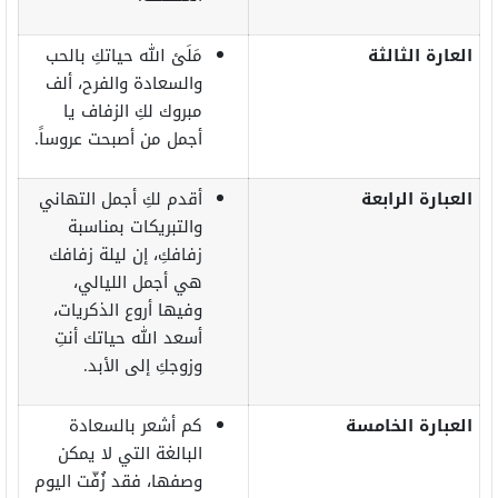
العارة الثالثة
مَلَئ الله حياتكِ بالحب
والسعادة والفرح، ألف
مبروك لكِ الزفاف يا
أجمل من أصبحت عروساً.
العبارة الرابعة
أقدم لكِ أجمل التهاني
والتبريكات بمناسبة
زفافكِ، إن ليلة زفافك
هي أجمل الليالي،
وفيها أروع الذكريات،
أسعد الله حياتك أنتِ
وزوجكِ إلى الأبد.
العبارة الخامسة
كم أشعر بالسعادة
البالغة التي لا يمكن
وصفها، فقد زُفّت اليوم