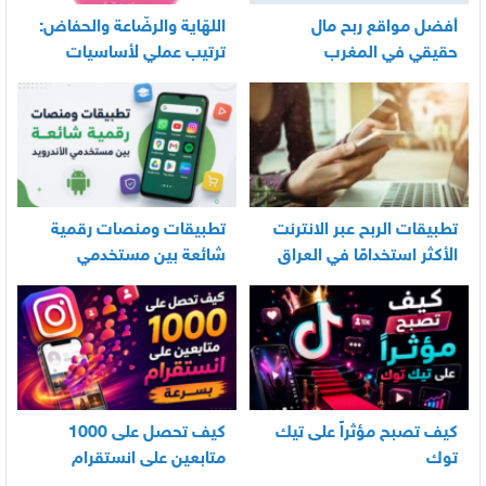
أفضل مواقع ربح مال
اللهّاية والرضّاعة والحفاض:
حقيقي في المغرب
ترتيب عملي لأساسيات
العناية اليومية بالرضيع
تطبيقات الربح عبر الانترنت
تطبيقات ومنصات رقمية
الأكثر استخدامًا في العراق
شائعة بين مستخدمي
الأندرويد
كيف تصبح مؤثراً على تيك
كيف تحصل على 1000
توك
متابعين على انستقرام
بسرعة