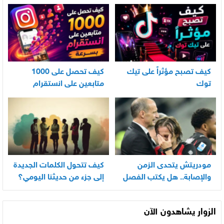
الأندرويد
كيف تصبح مؤثراً على تيك
كيف تحصل على 1000
توك
متابعين على انستقرام
بسرعة
مودريتش يتحدى الزمن
كيف تتحول الكلمات الجديدة
والإصابة.. هل يكتب الفصل
إلى جزء من حديثنا اليومي؟
الأخير في أسطورته
المونديالية؟
الزوار يشاهدون الآن