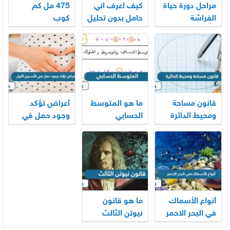
مراحل دورة حياة
كيف اعرف اني
475 مل كم
الفراشة
حامل بدون تحليل
كوب
قانون مساحة
ما هو المتوسط
أعراض تؤكد
ومحيط الدائرة
الحسابي
وجود حمل في
الأسبوع الأول
أنواع الأسماك
ما هو قانون
في البحر الاحمر
نيوتن الثالث