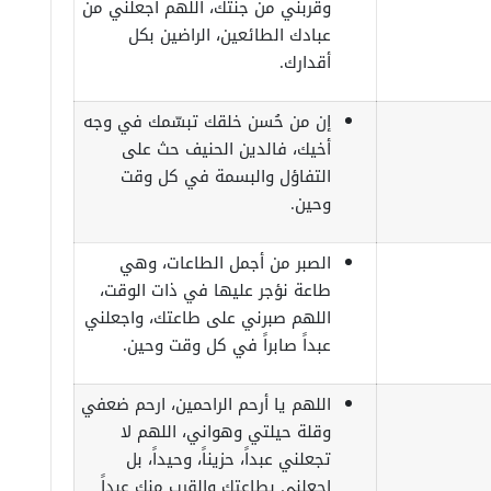
وقربني من جنتك، اللهم اجعلني من
عبادك الطائعين، الراضين بكل
أقدارك.
إن من حُسن خلقك تبسّمك في وجه
أخيك، فالدين الحنيف حث على
التفاؤل والبسمة في كل وقت
وحين.
الصبر من أجمل الطاعات، وهي
طاعة نؤجر عليها في ذات الوقت،
اللهم صبرني على طاعتك، واجعلني
عبداً صابراً في كل وقت وحين.
اللهم يا أرحم الراحمين، ارحم ضعفي
وقلة حيلتي وهواني، اللهم لا
تجعلني عبداً، حزيناً، وحيداً، بل
اجعلني بطاعتك والقرب منك عبداً