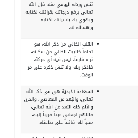
تنسَ وِردك اليومي منه، فإن الله
تعالى يرفع درجاتك بقرائتك لكتابه،
ويهوي بك بنسيانك لكتابه
وإهمالك له.
القلب الخالي من ذكر الله، هو
تماماً كالبيت الخالي من سكانه،
تراه فارغاً، ليس فيه أي حركة،
فاذكر ربك، ولا تنسَ ذكره على مر
الوقت.
السعادة الأبديّة هي في ذكر الله
تعالى، والبُعد عن المعاصي، والحزن
والألم كله البُعد عن الله تعالى،
فاللهم اجعلني عبداً قريباً إليك،
محباً لك، قائماً على طاعتك.