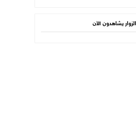
يكتب الفصل الأخير
حديثنا اليومي؟
في أسطورته
المونديالية؟
لزوار يشاهدون الآن