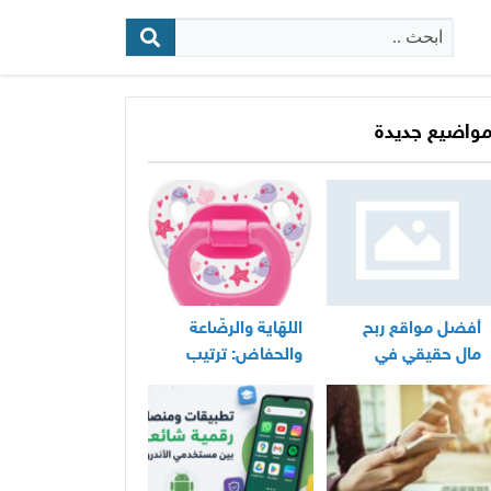
البحث:
واضيع جديدة
أفضل مواقع ربح
اللهّاية والرضّاعة
مال حقيقي في
والحفاض: ترتيب
المغرب
عملي لأساسيات
العناية اليومية
بالرضيع