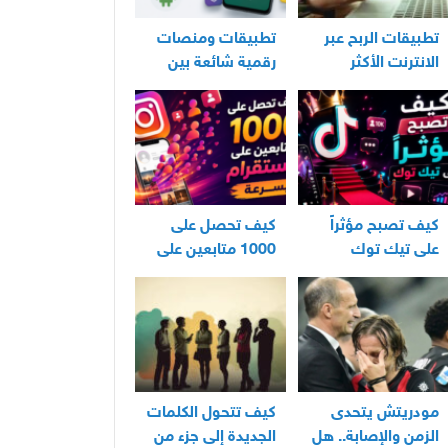
تطبيقات الربح عبر
تطبيقات ومنصات
الانترنت الأكثر
رقمية شائعة بين
استخدامًا في العراق
مستخدمي الأندرويد
كيف تصبح مؤثراً
كيف تحصل على
على تيك توك
1000 متابعين على
انستقرام بسرعة
مودريتش يتحدى
كيف تتحول الكلمات
الزمن والإصابة.. هل
الجديدة إلى جزء من