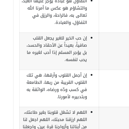
التفاؤل هو عبادة يؤجر عليها العبد،
والتشاؤم هو عكس ما أمرنا الله
تعالى به، فالراحة، والرزق في
التفاؤل، والعبادة.
إن حب الخير للغير يجعل القلب
صافياً، بعيداً عن الأحقاد والحسد،
بل يؤجر المسلم إذا أحب لغيره ما
يحب لنفسه.
إن أجمل القلوب وأرقها، هي تلك
القلوب القريبة من ربها، الطامعة
في كسب ودّه ورضاه، الواثقة به
وبتدبيره لأمورنا.
اللهم لا تشغل قلوبنا بغير طاعتك،
اللهم ارزقنا محبتك، اللهم اجعل لنا
من أبنائنا وأزواجنا قرة عين، واجعلنا