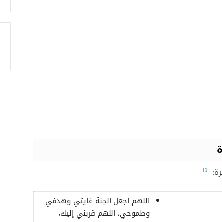
ا
ة
[1]
رة:
اللهم اجعل الجنة غايتي وهدفي
وطموحي، اللهم قربني إليك،