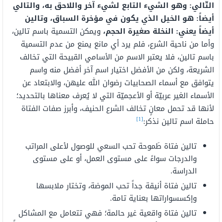
التّالي: وهو الشيء التابع لشيء آخر واللاحق به، والتالي
أيضاً: هو الخيل الذي يكون في مؤخرة السباق، وتالين
أيضاً يعني: النخلة صغيرة الحجم،
ويمكن التسمية باسم تالين،
وأما من ناحية الشرع، فلم يرد أي مانع يمنع من عدم التسمية
باسم تالين، فلا يعتبر الاسم من الأسامي القبيحة التي تخالف
الشريعة، ولكن من الأفضل اختيار اسم آخر أفضل منه واسم
يتوافق مع أسماء الصحابيات رضوان الله عليهن، والابتعاد عن
الأسماء الغير عربيّة أو الأعجميّة التي لا يُعرف معناها بالتحديد؛
لأنها قد تحمل معانٍ تخالف الشرع الحنيف، وأبرز صفات الفتاة
[1]
حاملة اسم تالين نذكر:
تالين فتاة طَموحة تحب السعي للوصول لأعلى المراتب
والدرجات سواءً على مستوى العمل، أو على مستوى
الدراسة.
تالين فتاة أنيقة جداً تحب الموضة، وتختار ملابسها
وإكسسواراتها بعناية تامة.
تالين فتاة واقعية غير حالمة؛ فهي تتعامل مع المشاكل