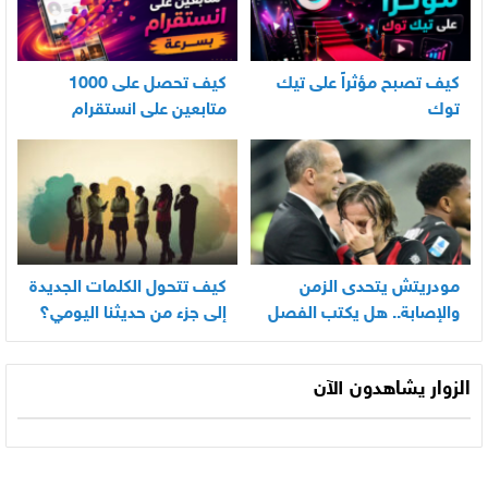
كيف تصبح مؤثراً على تيك
كيف تحصل على 1000
توك
متابعين على انستقرام
بسرعة
مودريتش يتحدى الزمن
كيف تتحول الكلمات الجديدة
والإصابة.. هل يكتب الفصل
إلى جزء من حديثنا اليومي؟
الأخير في أسطورته
المونديالية؟
الزوار يشاهدون الآن