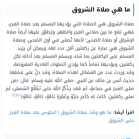
ما هي صلاة الشروق
صلاة الشروق هي الصلاة التي يؤديها المسلم بعد صلاة الفجر،
فهي تقع ما بين صلاتي الفجر والظهر، ويُطلَق عليها أيضاً صلاة
الإشراق أو صلاة الضحى؛ لأنها تُصلى في أول الضحى، وصلاة
الشروق هي عبارة عن ركعتين أقل عدد لها، ويمكن أن يزيد
المسلم على الركعتين بما شاء، ويسلم المسلم بعد أدائه لكل
ركعتين، ويؤديها تماماً كما يؤدي الصلوات العادية المفروضة،
وقد وردت عدد من الفضائل لهذه الصلاة، وقد دلّ على فضلها
حديث أنس بن مالك عن النبي -صلى الله عليه وسلم- قال: (مَن
صلى الفجرَ في جماعةٍ، ثم قَعَد يَذْكُرُ اللهَ حتى تَطْلُعَ الشمسُ، ثم
[2]
[1]
صلى ركعتينِ، كانت له كأجرِ حَجَّةٍ وعُمْرَةٍ تامَّةٍ، تامَّةٍ، تامَّةٍ)
اقرأ أيضًا:
ما هو وقت صلاة الشروق
|
الجلوس بعد صلاة الفجر
حتى الشروق