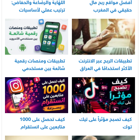
أفضل مواقع ربح مال
اللهّاية والرضّاعة والحفاض:
حقيقي في المغرب
ترتيب عملي لأساسيات
العناية اليومية بالرضيع
تطبيقات الربح عبر الانترنت
تطبيقات ومنصات رقمية
الأكثر استخدامًا في العراق
شائعة بين مستخدمي
الأندرويد
كيف تصبح مؤثراً على تيك
كيف تحصل على 1000
توك
متابعين على انستقرام
بسرعة