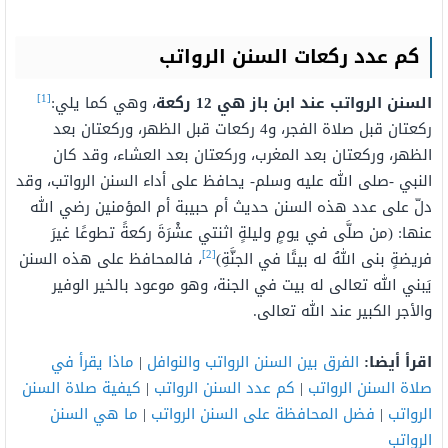
كم عدد ركعات السنن الرواتب
[1]
السنن الرواتب عند ابن باز هي 12 ركعة
، وهي كما يلي:
ركعتان قبل صلاة الفجر، و4 ركعات قبل الظهر، وركعتان بعد
الظهر، وركعتان بعد المغرب، وركعتان بعد العشاء، وقد كان
النبي -صلى الله عليه وسلم- يحافظ على أداء السنن الرواتب، وقد
دلّ على عدد هذه السنن حديث أم حبيبة أم المؤمنين رضي الله
عنها: (من صلَّى في يومٍ وليلةٍ اثنتي عشْرَةَ ركعةً تطوعًا غيرَ
[2]
فريضةٍ بنى اللهُ له بيتًا في الجنَّةِ)
، فالمحافظ على هذه السنن
يَبني الله تعالى له بيت في الجنة، وهو موعود بالخير الوفير
والأجر الكبير عند الله تعالى.
اقرأ أيضا:
الفرق بين السنن الرواتب والنوافل
|
ماذا يقرأ في
صلاة السنن الرواتب
|
كم عدد السنن الرواتب
|
كيفية صلاة السنن
الرواتب
|
فضل المحافظة على السنن الرواتب
|
ما هي السنن
الرواتب