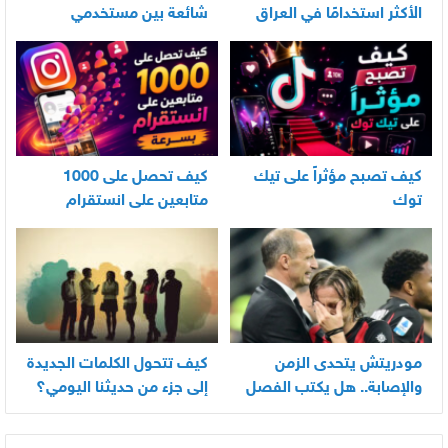
الأكثر استخدامًا في العراق
شائعة بين مستخدمي
الأندرويد
كيف تصبح مؤثراً على تيك
كيف تحصل على 1000
توك
متابعين على انستقرام
بسرعة
مودريتش يتحدى الزمن
كيف تتحول الكلمات الجديدة
والإصابة.. هل يكتب الفصل
إلى جزء من حديثنا اليومي؟
الأخير في أسطورته
المونديالية؟