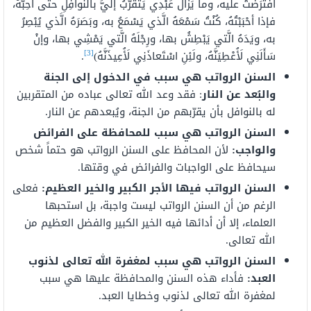
افْتَرَضْتُ عليه، وما يَزالُ عَبْدِي يَتَقَرَّبُ إلَيَّ بالنَّوافِلِ حتَّى أُحِبَّهُ،
فإذا أحْبَبْتُهُ، كُنْتُ سَمْعَهُ الَّذي يَسْمَعُ به، وبَصَرَهُ الَّذي يُبْصِرُ
به، ويَدَهُ الَّتي يَبْطِشُ بها، ورِجْلَهُ الَّتي يَمْشِي بها، وإنْ
[3]
سَأَلَنِي لَأُعْطِيَنَّهُ، ولَئِنِ اسْتَعاذَنِي لَأُعِيذَنَّهُ)
.
السنن الرواتب هي سبب في الدخول إلى الجنة
والبُعد عن النار
: فقد وعد الله تعالى عباده من المتقربين
له بالنوافل بأن يقرّبهم من الجنة، ويُبعدهم عن النار.
السنن الرواتب هي سبب للمحافظة على الفرائض
والواجب:
لأن المحافظ على السنن الرواتب هو حتماً شخص
سيحافظ على الواجبات والفرائض في وقتها.
السنن الرواتب فيها الأجر الكبير والخير العظيم:
فعلى
الرغم من أن السنن الرواتب ليست واجبة، بل استحبها
العلماء، إلا أن أدائها فيه الخير الكبير والفضل العظيم من
الله تعالى.
السنن الرواتب هي سبب لمغفرة الله تعالى لذنوب
العبد:
فأداء هذه السنن والمحافظة عليها هي سبب
لمغفرة الله تعالى لذنوب وخطايا العبد.