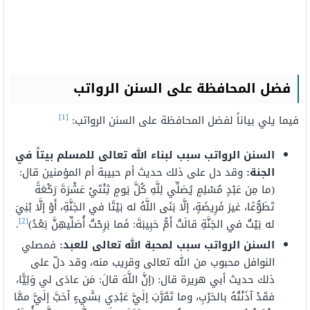
فضل المحافظة على السنن الرواتب
[1]
فيما يلي بياناً لفضل المحافظة على السنن الرواتب:
السنن الرواتب سبب لبناء الله تعالى للمسلم بيتاً في
الجنة:
وقد دل على ذلك حديث أم حبيبة أم المؤمنين قال:
(ما مِن عَبْدٍ مُسْلِمٍ يُصَلِّي لِلَّهِ كُلَّ يَومٍ ثِنْتَيْ عَشْرَةَ رَكْعَةً
تَطَوُّعًا، غيرَ فَرِيضَةٍ، إلَّا بَنَى اللَّهُ له بَيْتًا في الجَنَّةِ، أَوْ إلَّا بُنِيَ
[2]
له بَيْتٌ في الجَنَّةِ قالَتْ أَمُّ حَبِيبَةَ: فَما بَرِحْتُ أُصَلِّيهِنَّ بَعْدُ)
.
السنن الرواتب سبب لمحبة الله تعالى للعبد:
فمصلي
النوافل محبوب من الله تعالى وقريب منه، وقد دلّ على
ذلك حديث أبي هريرة قال: (إنَّ اللَّهَ قالَ: مَن عادَى لي وَلِيًّا،
فقَدْ آذَنْتُهُ بالحَرْبِ، وما تَقَرَّبَ إلَيَّ عَبْدِي بشَيءٍ أحَبَّ إلَيَّ ممَّا