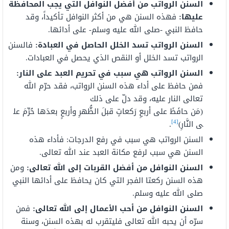
السنن الرواتب من أفضل النوافل التي يجب المحافظة
عليها:
فهذه السنن هي من أكثر النوافل تأكيداً، وقد
حافظ النبي -صلى الله عليه وسلم- على أدائها.
السنن الرواتب تسد الخلل الحاصل في العبادة:
فالسنن
الرواتب تسد الخلل أو النقص الذي يحصل في العبادات.
السنن الرواتب هي سبب في تحريم العبد على النار:
فمن حافظ على أداء هذه السنن الرواتب، فقد حرّم الله
تعالى النار عليه، وقد دلّ على ذلك
(
مَن
حافَظَ
على
أربعِ
رَكعاتٍ
قبلَ
الظُّهرِ
وأربعٍ
بعدَها
حُرِّمَ
عل
[4]
ى
النَّارِ)
.
السنن الرواتب هي سبب في رفع الدرجات: فأداء هذه
السنن هي سبب لرفع مكانة العبد عند الله تعالى.
السنن النوافل من أفضل القربات إلى الله تعالى:
ومن
هذه السنن ركعتا الفجر التي كان يحافظ على أدائها النبي
صلى الله عليه وسلم.
السنن النوافل من أحب الأعمال إلى الله تعالى:
فمن
سرّه أن يحبه الله تعالى فليتقرب له بهذه السنن، وسنة