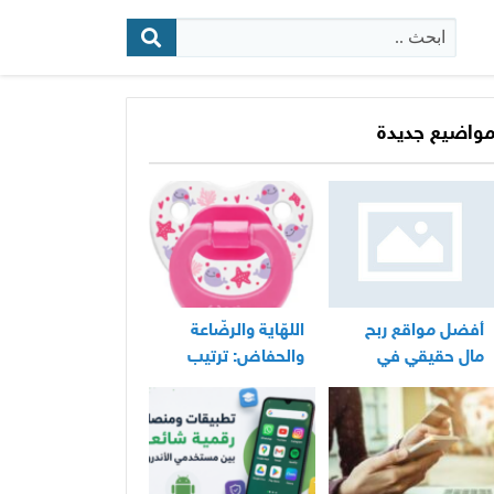
البحث:
واضيع جديدة
أفضل مواقع ربح
اللهّاية والرضّاعة
مال حقيقي في
والحفاض: ترتيب
المغرب
عملي لأساسيات
العناية اليومية
بالرضيع