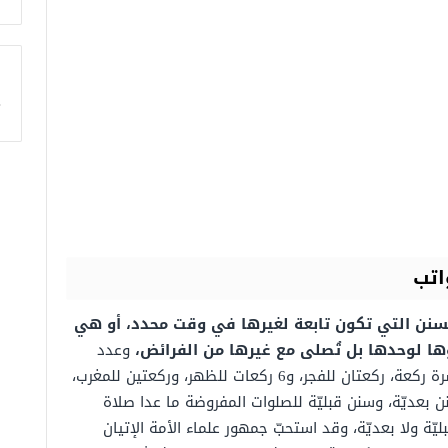
ا
اتب
سنن التي تكون تابعة لغيرها في وقت محدد، أو هي
ؤها لوحدها بل تُصلى مع غيرها من الفرائض،
وعدد
السنن الرواتب هي اثنتا عشرة ركعة، ركعتان للفجر، و6 ركعات للظهر، وركعتين للمغرب،
 بعديّة، وسنن قبليّة للصلوات المفروضة ما عدا صلاة
ّة ولا بعديّة، وقد استحبّ جمهور علماء الأمة الإتيان