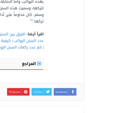
بهذه الرواتب، وأما الحناب
لتركها، وسميت هذه السنن با
وسلم- كان مداوماً على أدائ
[1]
تركها.
اقرأ أيضا:
الفرق بين السنن 
عدد السنن الرواتب
|
كيفية ص
|
كم عدد ركعات السنن الرو
المراجع
Pinterest
Twitter
Facebook