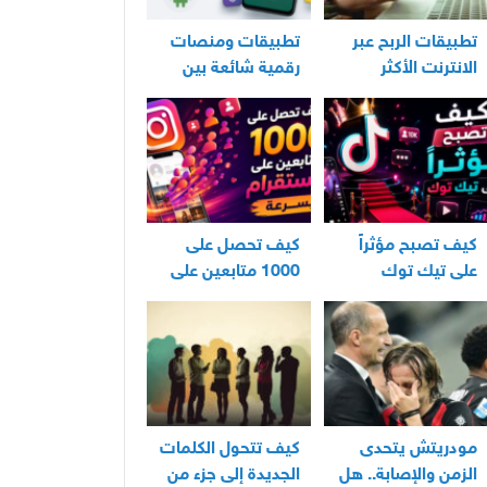
تطبيقات الربح عبر
تطبيقات ومنصات
الانترنت الأكثر
رقمية شائعة بين
استخدامًا في العراق
مستخدمي الأندرويد
كيف تصبح مؤثراً
كيف تحصل على
على تيك توك
1000 متابعين على
انستقرام بسرعة
مودريتش يتحدى
كيف تتحول الكلمات
الزمن والإصابة.. هل
الجديدة إلى جزء من