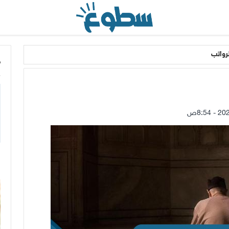
رواتب
م