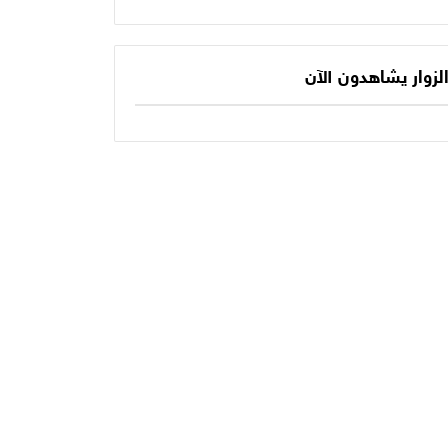
يكتب الفصل الأخير
حديثنا اليومي؟
في أسطورته
المونديالية؟
لزوار يشاهدون الآن