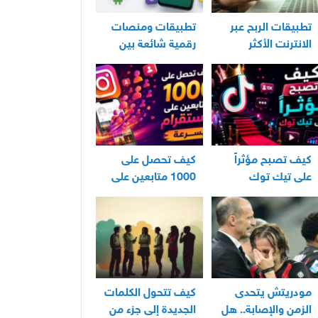
تطبيقات الربح عبر
تطبيقات ومنصات
الانترنت الأكثر
رقمية شائعة بين
استخدامًا في العراق
مستخدمي الأندرويد
كيف تصبح مؤثراً
كيف تحصل على
على تيك توك
1000 متابعين على
انستقرام بسرعة
مودريتش يتحدى
كيف تتحول الكلمات
الزمن والإصابة.. هل
الجديدة إلى جزء من