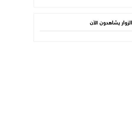
يكتب الفصل الأخير
حديثنا اليومي؟
في أسطورته
المونديالية؟
لزوار يشاهدون الآن