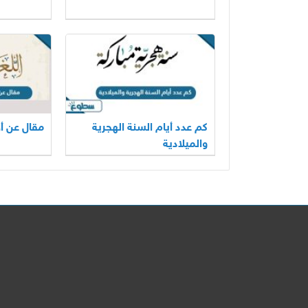
كم عدد أيام السنة الهجرية
مقال عن أه
والميلادية