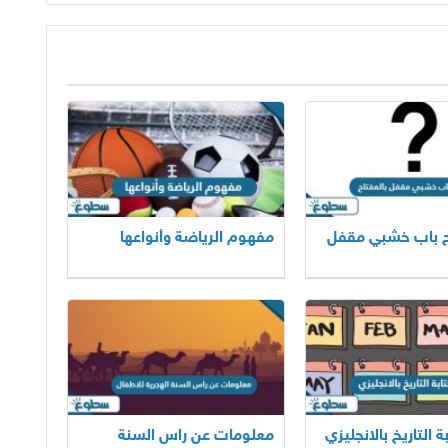
ح باب خشبي مقفل
مفهوم الرياضة وأنواعها
 التاريخ بالانجليزي
معلومات عن راس السنة