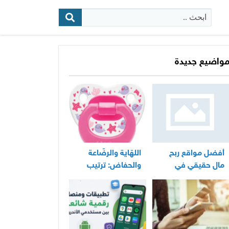
البحث:
واضيع جديدة
أفضل مواقع ربح
اللهّاية والرضّاعة
مال حقيقي في
والحفاض: ترتيب
المغرب
عملي لأساسيات
العناية اليومية
بالرضيع