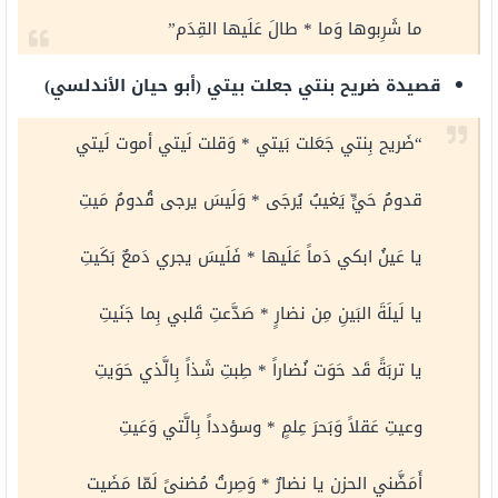
ما شَرِبوها وَما * طالَ عَلَيها القِدَم”
قصيدة ضريح بنتي جعلت بيتي (أبو حيان الأندلسي)
“ضَريح بِنتي جَعَلت بَيتي * وَقلت لَيتي أموت لَيتي
قدومُ حَيٍّ يَغيبُ يُرجَى * وَلَيسَ يرجى قُدومُ مَيتِ
يا عَينُ ابكي دَماً عَلَيها * فَلَيسَ يجري دَمعٌ بَكَيتِ
يا لَيلَةَ البَينِ مِن نضارٍ * صَدَّعتِ قَلبي بِما جَنَيتِ
يا تربَةً قَد حَوَت نُضاراً * طِبتِ شَذاً بِالَّذي حَوَيتِ
وعيتِ عَقلاً وَبَحرَ عِلمٍ * وسؤدداً بِالَّتي وَعَيتِ
أَمَضَّني الحزن يا نضارٌ * وَصِرتُ مُضنىً لَمّا مَضَيت