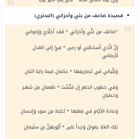
قصيدة ضاعف من بثي وأحزاني (البحتري)
“ضاعَفَ مِن بَثّي وَأَحزاني * فَقد أَخِلّايَ وَإِخواني
إِنَّ الَّذي أَسخَطَني لَو رَمى * فِيَّ إِلى العَدلِ
لَأَرضاني
وَلِلَّيالي في تَصاريفِها * حكمانِ فيما رابَنا اثنانِ
وَفي خطوبِ الدَهرِ إِن فتِّشَت * طَعمانِ مِن شهدٍ
وَخطبانِ
وَعادَة الأَيّامِ في فِعلِها * تَخلِط مِن سوءِ وَإِحسانِ
تِلكَ العلا يعوِلنَ وَجداً عَلى * أَيّوبِهِنَّ بنِ سلَيمانِ