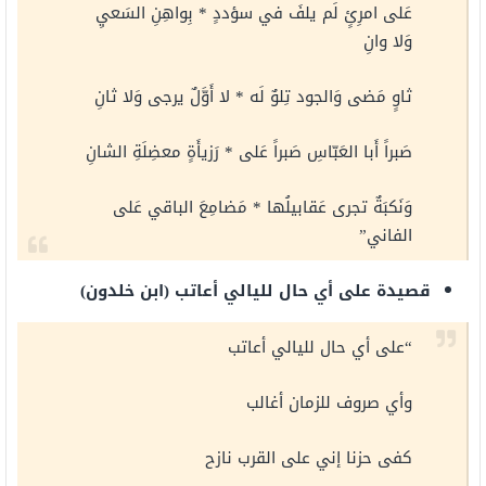
عَلى امرِئٍ لَم يلفَ في سؤددٍ * بِواهِنِ السَعيِ
وَلا وانِ
ثاوٍ مَضى وَالجود تِلوٌ لَه * لا أَوَّلٌ يرجى وَلا ثانِ
صَبراً أَبا العَبّاسِ صَبراً عَلى * رَزيأَةٍ معضِلَةِ الشانِ
وَنَكبَةٌ تجرى عَقابيلُها * مَضامِعَ الباقي عَلى
الفاني”
قصيدة على أي حال لليالي أعاتب (ابن خلدون)
“على أي حال لليالي أعاتب
وأي صروف للزمان أغالب
كفى حزنا إني على القرب نازح