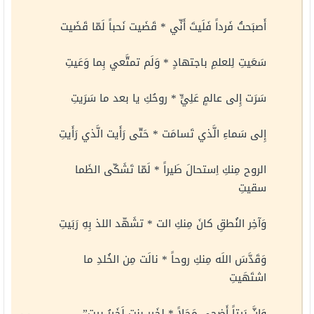
أَصبَحتُ فَرداً فَلَيتَ أَنِّي * قَضَيت نَحباً لَمّا قَضَيت
سَعَيتِ لِلعلمِ باجتهادٍ * وَلَم تمتَّعي بِما وَعَيتِ
سَرَت إِلى عالمٍ عَلِيٍّ * روحُكِ يا بعد ما سَرَيتِ
إِلى سَماءِ الَّذي تَسامَت * حَتّى رَأَيت الَّذي رَأَيتِ
الروح مِنكِ اِستحالَ طَيراً * لَمّا تَشَكّى الظَما
سقيتِ
وَآخِر النُطقِ كانَ مِنكِ الت * تشَهّد اللذ بِهِ رَبَيتِ
وَقَدَّسَ اللَه مِنكِ روحاً * نالَت مِن الخُلدِ ما
اشتَهَيتِ
وَإِنَّ بَيتاً أَضحى مَحَلاً * لِخَيرِ بِنتٍ لَخَيرُ بيتِ”