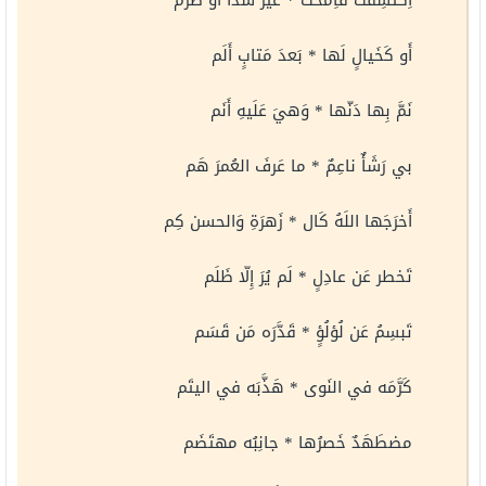
اِكتشِفَت فَاِمَّحَت * غَيرَ شَذاً أَو ضَرَم
أَو كَخَيالٍ لَها * بَعدَ مَتابٍ أَلَم
نَمَّ بِها دَنّها * وَهيَ عَلَيهِ أَنَم
بي رَشَأٌ ناعِمٌ * ما عَرفَ العُمرَ هَم
أَخرَجَها اللَهُ كَال * زَهرَةِ وَالحسن كِم
تَخطر عَن عادِلٍ * لَم يُرَ إِلّا ظَلَم
تَبسِمُ عَن لُؤلُؤٍ * قَدَّرَه مَن قَسَم
كَرَّمَه في النَوى * هَذَّبَه في اليتَم
مضطَهَدٌ خَصرُها * جانِبُه مهتَضَم