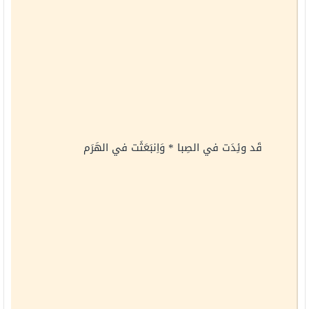
قَد وئِدَت في الصِبا * وَاِنبَعَثَت في الهَرَم