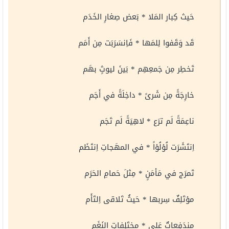
حَيث كِبار المَلا * بَعض صِغارِ الخَدَم
قَد وَقَفوا لِلمَها * فَاِنسَرَبَت مِن أَمَم
تَخطِر مِن جَمعِهِم * بَينَ ليوثٍ بهَم
خارِجَةً مِن شَرىً * داخِلَةً في أَجَم
ناعِمَةً لَم ترَع * لاهِيَةً لَم تَجَم
اِنتَشَرَت لُؤلُؤاً * في المهَجاتِ اِنتَظَم
تَمرَج في مَأمَنٍ * مِثلَ حَمامِ الحَرَم
مؤتَلِفٌ سِربها * حَيثُ تَلاقى اِلتَأَم
مندَفِعاتٌ عَلى * مختَلِفاتِ النَغَم