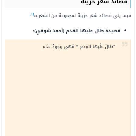
قصائد شعر حزينة
[1]
فيما يلي قصائد شعر حزينة لمجموعة من الشعراء:
قصيدة طال عليها القدم (أحمد شوقي):
“طالَ عَلَيها القِدَم * فَهيَ وجودٌ عَدَم