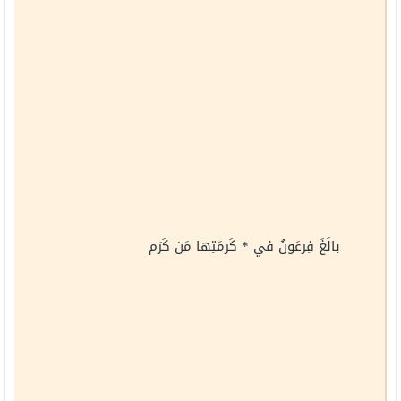
بالَغَ فِرعَونُ في * كَرمَتِها مَن كَرَم