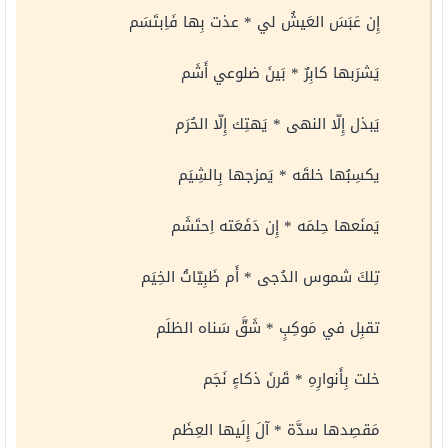
إِن عَبَسَ العَيشُ لي * عذت بِها فَاِبتَسَم
يَشرَبها كابِرٌ * بَينَ ضلوعي أَشَم
يَبذل إِلّا النهى * يَهتِك إِلّا الحُرَم
يكسِبُها خلقَه * يَمزجها بِالشِيَم
يَمنَعها حِلمَه * إِن دَفَعَته اِحتَشَم
تِلكَ شموس الدُجى * أَم ظَبِيّاتُ الخِيَم
تقبِل في مَوكِبٍ * شَقَّ سَناه الظلَم
خلت بِأَنوارِهِ * قَرنَ ذكاءٍ نَجَم
مَقصِدها سدَّة * آلَ إِلَيها العِظَم