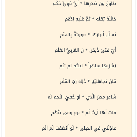
طاوَعَ مِن صَدرِها * أَيَّ قَوِيٍّ حَكَم
حَمَّلَهُ ثِقلَه * ثمَّ عَلَيهِ اِدَّعَم
تَسأَل أَترابَها * مومِئَةً بِالعَنَم
أَيّ فَتىً ذَلِكن * نَ العَرَبِيَّ العَلَم
يَشرَبها ساهِراً * لَيلَتَه لَم يَنَم
قلنَ تَجاهَلتِهِ * ذَلِكَ رَبّ القَلَم
شاعِر مِصرَ الَّذي * لَو خَفِيَ النَجم لَم
قلت لَها لَيتَ لَم * نرمَ وَفي نتَّهَم
عاذِلَتي في الطِلى * لَو أَنصَفَت لَم ألَم