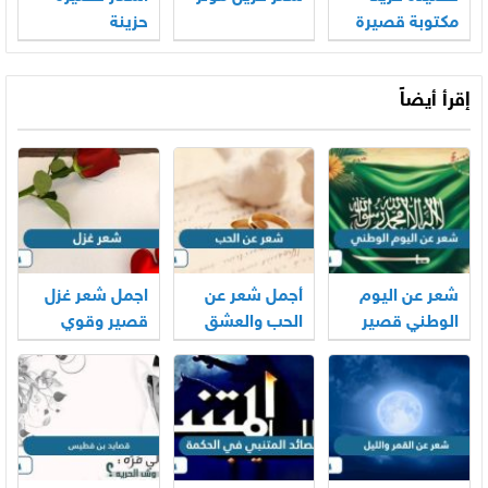
مكتوبة قصيرة
حزينة
إقرأ أيضاً
شعر عن اليوم
أجمل شعر عن
اجمل شعر غزل
الوطني قصير
الحب والعشق
قصير وقوي
94 مكتوب
1446 – 2024