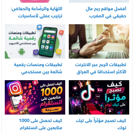
أفضل مواقع ربح مال
اللهّاية والرضّاعة والحفاض:
حقيقي في المغرب
ترتيب عملي لأساسيات
العناية اليومية بالرضيع
تطبيقات الربح عبر الانترنت
تطبيقات ومنصات رقمية
الأكثر استخدامًا في العراق
شائعة بين مستخدمي
الأندرويد
كيف تصبح مؤثراً على تيك
كيف تحصل على 1000
توك
متابعين على انستقرام