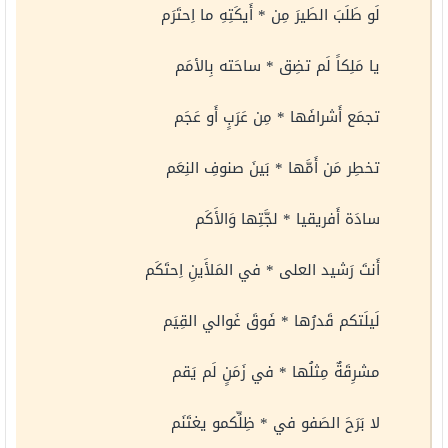
لَو طَلَبَ الطَيرَ مِن * أَيكَتِهِ ما اِحتَرَم
يا مَلِكاً لَم تضِق * ساحَته بِالأمَم
تجمَع أَشرافَها * مِن عَرَبٍ أَو عَجَم
تخطِر مَن أَمَّها * بَينَ صنوفِ النِعَم
سادَة أَفريقيا * لجَّتِها وَالأَكَم
أَنتَ رَشيد العلى * في المَلأَينِ اِحتَكَم
لَيلَتكم قَدرُها * فَوقَ غَوالي القِيَم
مشرِقَةٌ مِثلُها * في زَمَنٍ لَم يَقم
لا بَرَحَ الصَفو في * ظِلِّكمو يغتَنَم