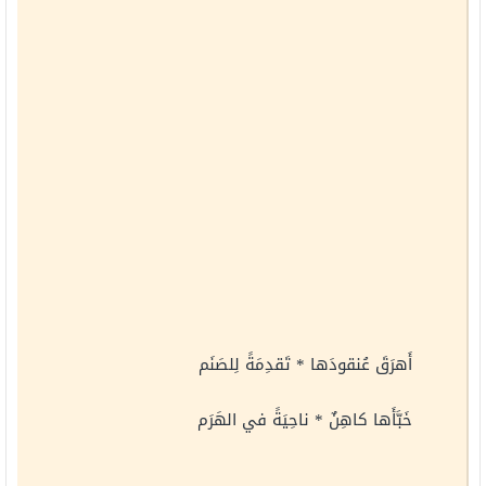
أَهرَقَ عُنقودَها * تَقدِمَةً لِلصَنَم
خَبَّأَها كاهِنٌ * ناحِيَةً في الهَرَم