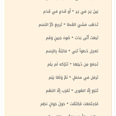
بَينَ يَدٍ في يَدٍ * أَو قَدَمٍ في قَدَم
تَذهَب مَشيَ القَطا * تَرجِع كَرَّ النَسَم
تَبعَث أَنّى بَدَت * ضَوءَ جَبينٍ وَفَم
تعجِل خَطواً تَني * فاتِنَةً بِالرَسَم
تَجمَع مِن ذَيلِها * تَترُكه لَم يلَم
تَرفل في مخمَلٍ * نَمَّ وَلَمّا يَتِم
تَتبَع إِلّا الهَوى * تَقرَب إِلّا التهَم
فَاِجتَمَعَت فَاِلتَقَت * حَولَ خِوانٍ نظِم