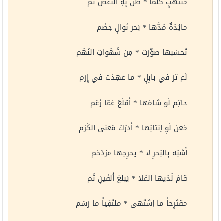
منتَهَبٍ كلَّما * ظنَّ بِهِ النَقص تَم
مائِدَةٌ مَدَّها * بَحر نَوالٍ خِضَم
تَحسَبها صوِّرَت * مِن شَهَواتِ النَهَم
لَم ترَ في بابِلٍ * ما عهِدَت في إِرَم
حاتِم لَو شامَها * أَقلَعَ عَمّا زَعَم
مَعن لَوِ اِنتابَها * أَدرَكَ مَعنى الكَرَم
أَشبَه بِالبَحرِ لا * يحرِجها مزدَحَم
قامَ لَدَيها المَلا * يَبلغ أَلفَينِ ثَم
مقتَرِحاً ما اِشتَهى * ملتَقِياً ما رَسَم